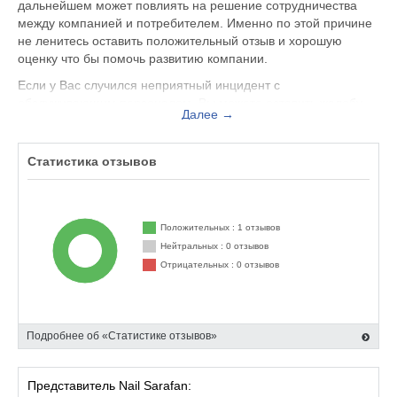
дальнейшем может повлиять на решение сотрудничества
между компанией и потребителем. Именно по этой причине
не ленитесь оставить положительный отзыв и хорошую
оценку что бы помочь развитию компании.
Если у Вас случился неприятный инцидент с
обслуживающим персоналом, Вы можете оставить жалобу
Далее →
не только на официальном сайте nail-sarafan.ru, но и здесь.
Представитель организации ответит на Ваш отзыв и примет
меры по улучшению качества предоставляемых услуг.
Статистика отзывов
Nail Sarafan находится по адресу Москва Посланников
переулок, 5, с5, вы можете поделиться впечатлением от
посещения данного заведения с будущими посетителями.
Положительных : 1 отзывов
Нейтральных : 0 отзывов
Отрицательных : 0 отзывов
Подробнее об «Статистике отзывов»
Представитель Nail Sarafan: