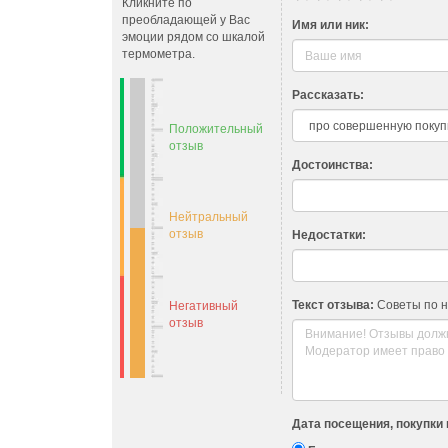
Кликните по
преобладающей у Вас
Имя или ник:
эмоции рядом со шкалой
термометра.
Рассказать:
Положительный
отзыв
Достоинства:
Нейтральный
отзыв
Недостатки:
Текст отзыва:
Советы по 
Негативный
отзыв
Дата посещения, покупки 