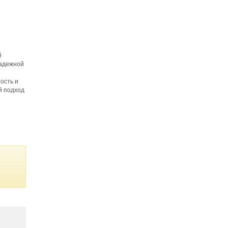
й
надежной
ость и
й подход