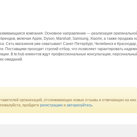
развивающаяся компания. Основное направление — реализация оригинально
брендов, включая Apple, Dyson, Marshall, Samsung, Xiaomi, а также продажа 
сса. Сеть магазинов уже охватывает Санкт-Петербург, Челябинск и Краснодар,
и. Поставщики проходят строгий отбор, что позволяет гарантировать надежн
укции. В te:hub клиентов ждут профессиональные консультации, персональны
ких ожиданий.
тавителей организаций, отслеживающих новые отзывы и отвечающих на них.
 пожалуйста, пройдите
регистрацию
и
авторизуйтесь
.