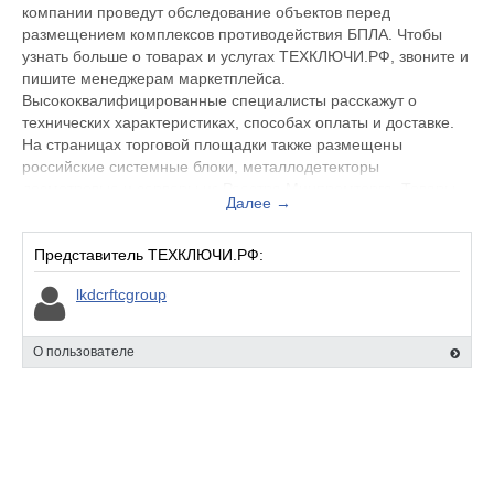
компании проведут обследование объектов перед
размещением комплексов противодействия БПЛА. Чтобы
узнать больше о товарах и услугах ТЕХКЛЮЧИ.РФ, звоните и
пишите менеджерам маркетплейса.
Высококвалифицированные специалисты расскажут о
технических характеристиках, способах оплаты и доставке.
На страницах торговой площадки также размещены
российские системные блоки, металлодетекторы
досмотровые и серверы из Реестра Минпромторга. Товары
Далее →
имеют сертификаты соответствия, которые размещены на
нашем сайте. Поможем купить по цене производителя и
доставим в любую точку страны.
Представитель ТЕХКЛЮЧИ.РФ:
lkdcrftcgroup
О пользователе