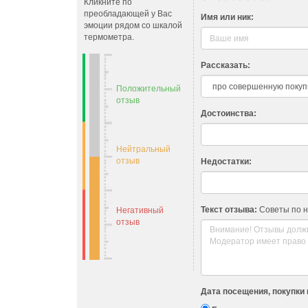
Кликните по
преобладающей у Вас
Имя или ник:
эмоции рядом со шкалой
термометра.
Рассказать:
Положительный
отзыв
Достоинства:
Нейтральный
отзыв
Недостатки:
Текст отзыва:
Советы по 
Негативный
отзыв
Дата посещения, покупки 