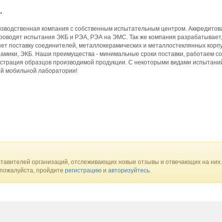
"
зводственная компания с собственным испытательным центром. Аккредито
роводят испытания ЭКБ и РЭА, РЭА на ЭМС. Так же компания разрабатывает
ет поставку соединителей, металлокерамических и металлостеклянных корпу
амики, ЭКБ. Наши преимущества - минимальные сроки поставки, работаем со
нстрация образцов производимой продукции. С некоторыми видами испытани
ой мобильной лаборатории!
тавителей организаций, отслеживающих новые отзывы и отвечающих на них.
 пожалуйста, пройдите
регистрацию
и
авторизуйтесь
.