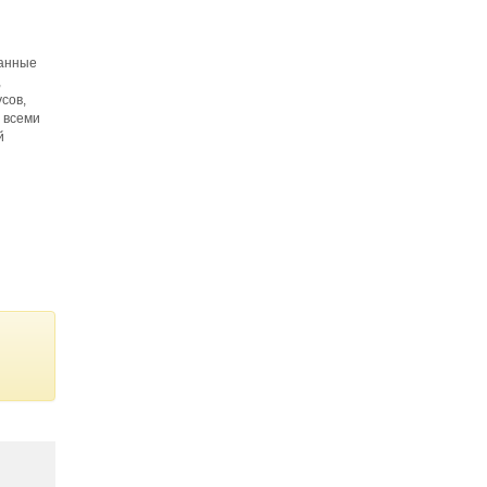
ванные
,
сов,
 всеми
й