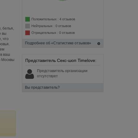
Положительных : 4 отзывов
Нейтральных : 0 отзывов
 белья,
Отрицательных : 0 отзывов
e вы
, что
Подробнее об «Статистике отзывов»
овья.
аем
 в ваш
м Москвы
Представитель Секс-шоп Timelove:
Представитель организации
отсутствует
Вы представитель?