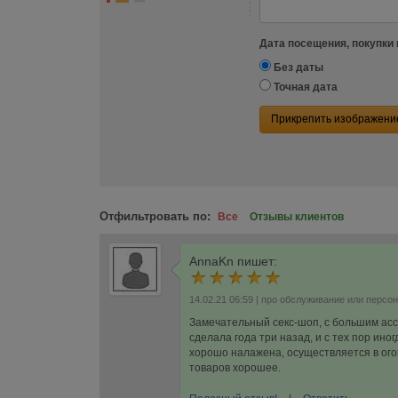
Дата посещения, покупки 
Без даты
Точная дата
Прикрепить изображени
Отфильтровать по:
Все
Отзывы клиентов
AnnaKn
пишет:
14.02.21 06:59
| про обслуживание или персо
Замечательный секс-шоп, с большим асс
сделала года три назад, и с тех пор ин
хорошо налажена, осуществляется в ого
товаров хорошее.