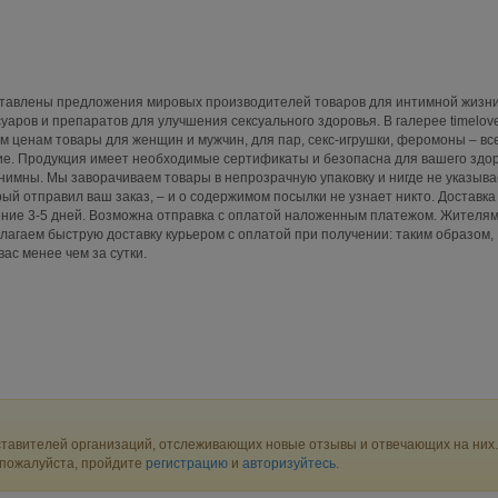
тавлены предложения мировых производителей товаров для интимной жизни,
суаров и препаратов для улучшения сексуального здоровья. В галерее timelov
ым ценам товары для женщин и мужчин, для пар, секс-игрушки, феромоны – все
ие. Продукция имеет необходимые сертификаты и безопасна для вашего здор
нимны. Мы заворачиваем товары в непрозрачную упаковку и нигде не указыв
рый отправил ваш заказ, – и о содержимом посылки не узнает никто. Доставка
ение 3-5 дней. Возможна отправка с оплатой наложенным платежом. Жителя
лагаем быструю доставку курьером с оплатой при получении: таким образом,
ас менее чем за сутки.
тавителей организаций, отслеживающих новые отзывы и отвечающих на них.
 пожалуйста, пройдите
регистрацию
и
авторизуйтесь
.