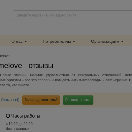
О нас
Потребителям
Организациям
melove
melove - отзывы
Новые эмоции, больше удовольствия от сексуальных отношений, нев
ие оргазмы – все это способны вам дать интим-аксессуары и секс-игрушки. В
ете то, что ищете.
Отзывы (4)
Вы представитель?
Оставить отзыв
Часы работы:
c 10:00 до 22:00
без выходных