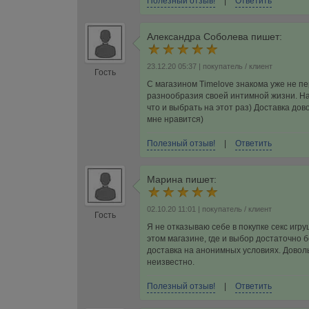
Полезный отзыв!
|
Ответить
Александра Соболева
пишет:
23.12.20 05:37
| покупатель / клиент
Гость
С магазином Timelove знакома уже не пе
разнообразия своей интимной жизни. Над
что и выбрать на этот раз) Доставка до
мне нравится)
Полезный отзыв!
|
Ответить
Марина
пишет:
02.10.20 11:01
| покупатель / клиент
Гость
Я не отказываю себе в покупке секс игр
этом магазине, где и выбор достаточно
доставка на анонимных условиях. Доволь
неизвестно.
Полезный отзыв!
|
Ответить