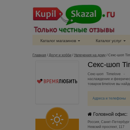
Каталог магазинов
Каталог услуг
Главная
/
Досуг и хобби
/
Увлечения на дому
/
Секс-шоп Ti
Секс-шоп Ti
Секс-шоп Timelove - 
наслаждение и феерическ
товаров timelove вы найд
Адреса и телефоны
Головной офис:
Россия
,
Санкт-Петербург
Невский проспект, 117