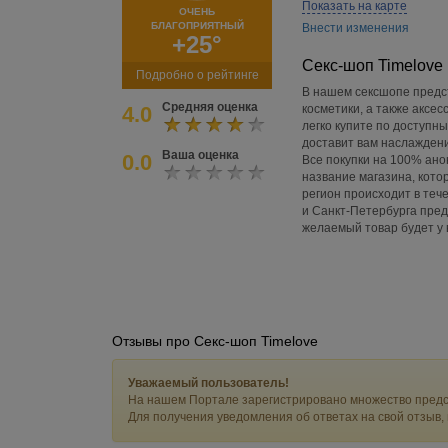
Показать на карте
ОЧЕНЬ
БЛАГОПРИЯТНЫЙ
Внести изменения
+25°
Секс-шоп Timelove
Подробно о рейтинге
В нашем сексшопе предс
Средняя оценка
4.0
косметики, а также аксес
легко купите по доступн
доставит вам наслажден
Ваша оценка
0.0
Все покупки на 100% ано
название магазина, кото
регион происходит в теч
и Санкт-Петербурга пред
желаемый товар будет у в
Отзывы про Секс-шоп Timelove
Уважаемый пользователь!
На нашем Портале зарегистрировано множество предс
Для получения уведомления об ответах на свой отзыв,