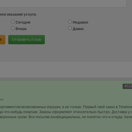
или оказания услуги.
Сегодня
Недавно
Вчера
Давно
е
Отправить отзыв
#11
нал
ортиментом всевозможных игрушек, и не только. Первый свой заказ в Timelov
огда что-нибудь покупаю. Заказы оформляют относительно быстро. Доставка у 
воренные сроки. Все посылки конфедициальны, не понятно что и откуда. Кач