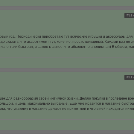
#11
рвый год. Периодически приобретаю тут всяческие игрушки и аксессуары для
о сказать, что ассортимент тут, конечно, просто шикарный. Каждый раз не з
вольно-таки быстрая, и самое главное, что абсолютно анонимная) В общем, ма
#11
ушек для разнообразия своей интимной жизни. Делаю покупки в последнее вре
 большой, и цены максимально выгодные. Ещё мне нравится в магазине быстр
на, что упаковку в магазине делают не приметной и что в ней находится нико