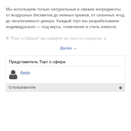
Мы используем только натуральные и свежие ингредиенты:
от воздушных бисквитов до нежных кремов, от сезонных ягод
до эксклюзивного декора. Каждый торт мы разрабатываем
индивидуально — под вкусы, пожелания и стиль клиента.
В “Торт о Сфера” вы найдёте не просто сладости, а
настоящее настроение, созданное с любовью. Мы верим,
Далее →
что десерт должен быть не только вкусным, но и
запоминающимся — ведь именно из таких деталей
складываются особенные моменты жизни.
Представитель Торт о сфера:
Анна
О пользователе