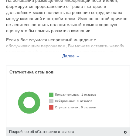
На основании размещенной информации посетителей,
формируется представление о Трактат, которое в
дальнейшем может повлиять на решение сотрудничества
между компанией и потребителем. Именно по этой причине
не ленитесь оставить положительный отзыв и хорошую
оценку что бы помочь развитию компании.
Если у Вас случился неприятный инцидент с
обслуживающим персоналом, Вы можете оставить жалобу
не только на официальном сайте www.traktat.com, но и
Далее →
здесь. Представитель организации ответит на Ваш отзыв и
примет меры по улучшению качества предоставляемых
услуг.
Статистика отзывов
Трактат находится по адресу Москва Волгоградский пр-т, д.
47, оф. 402, 404, 405, вы можете поделиться впечатлением
от посещения данного заведения с будущими посетителями.
Положительных : 1 отзывов
Нейтральных : 0 отзывов
Отрицательных : 0 отзывов
Подробнее об «Статистике отзывов»