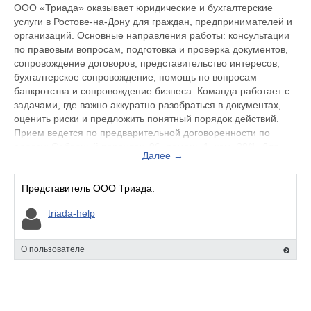
ООО «Триада» оказывает юридические и бухгалтерские
услуги в Ростове-на-Дону для граждан, предпринимателей и
организаций. Основные направления работы: консультации
по правовым вопросам, подготовка и проверка документов,
сопровождение договоров, представительство интересов,
бухгалтерское сопровождение, помощь по вопросам
банкротства и сопровождение бизнеса. Команда работает с
задачами, где важно аккуратно разобраться в документах,
оценить риски и предложить понятный порядок действий.
Прием ведется по предварительной договоренности по
адресу: Соборный переулок, 96, помещ. 1, ком. 28/1. Для
Далее →
связи: +7 928 909-24-97, letter@triada-help.ru.
Представитель ООО Триада:
triada-help
О пользователе