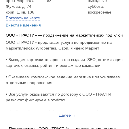
пр-кт Маршала
88
выходные:
Жукова, д. 74,
суббота,
корп. 1, кв. 186
воскресенье
Показать на карте
Внести изменения
ООО «ТРАСТИ» — продвижение на маркетплейсах под ключ
ООО «ТРАСТИ» предлагает услуги по продвижению на
маркетплейсах Wildberries, Ozon, Яндекс Маркет.
• Выводим карточки товаров в топ выдачи: SEO, оптимизация
карточек, отзывы, рейтинг и рекламные кампании.
• Оказываем комплексное ведение магазина или усиливаем
отдельные направления.
• Все услуги оказываются по договору с ООО «ТРАСТИ»,
результат фиксируем в отчётах.
• Пройдите бесплатный AI-аудит карточки на сайте
Далее →
trustyone.pro уже сегодня.
Оставьте заявку на сайте trustyone.pro либо позвоните нам.
Представитель ООО «ТРАСТИ» — продвижение на маркетплейсах под ключ: