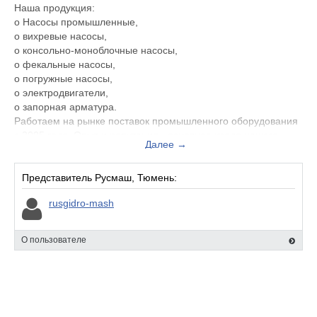
Наша продукция:
o Насосы промышленные,
o вихревые насосы,
o консольно-моноблочные насосы,
o фекальные насосы,
o погружные насосы,
o электродвигатели,
o запорная арматура.
Работаем на рынке поставок промышленного оборудования
с 2005 года. Опыт и репутация - основное кредо нашего
Далее →
предприятия, наработанное с годами. Взаимовыгодные
отношения с клиентами - дело чести нашей компании.
Представитель Русмаш, Тюмень:
rusgidro-mash
О пользователе