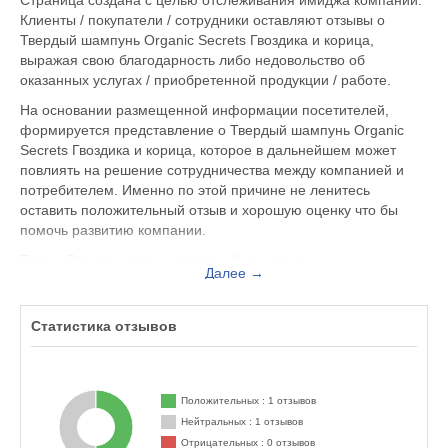
Страница создана с целью отслеживания имиджа компании.
Клиенты / покупатели / сотрудники оставляют отзывы о
Твердый шампунь Organic Secrets Гвоздика и корица,
выражая свою благодарность либо недовольство об
оказанных услугах / приобретенной продукции / работе.
На основании размещенной информации посетителей,
формируется представление о Твердый шампунь Organic
Secrets Гвоздика и корица, которое в дальнейшем может
повлиять на решение сотрудничества между компанией и
потребителем. Именно по этой причине не ленитесь
оставить положительный отзыв и хорошую оценку что бы
помочь развитию компании.
Если у Вас случился неприятный инцидент с
Далее →
обслуживающим персоналом, Вы можете оставить жалобу
не только на официальном сайте organicsecrets.ru, но и
здесь. Представитель организации ответит на Ваш отзыв и
Статистика отзывов
примет меры по улучшению качества предоставляемых
услуг.
Твердый шампунь Organic Secrets Гвоздика и корица
Положительных : 1 отзывов
находится по адресу Москва Мытищи фуражный проезд вл.
Нейтральных : 1 отзывов
4, вы можете поделиться впечатлением от посещения
Отрицательных : 0 отзывов