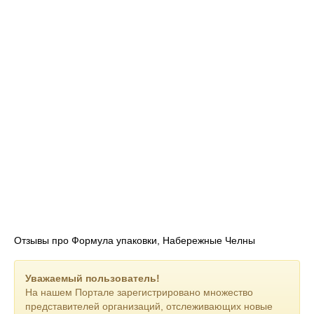
промышленности и складов.
Мы уделяем большое внимание качеству продукции. Вся
представленная тара и упаковка соответствует
государственным стандартам и техническим условиям.
Внимательное отношение к своим обязательствам и
большой опыт позволяют нам быть уверенными в качестве
товара и надежности доставки даже при отправке крупных
оптовых партий.
Отзывы про Формула упаковки, Набережные Челны
Уважаемый пользователь!
На нашем Портале зарегистрировано множество
представителей организаций, отслеживающих новые