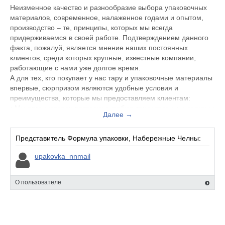
Неизменное качество и разнообразие выбора упаковочных
материалов, современное, налаженное годами и опытом,
производство – те, принципы, которых мы всегда
придерживаемся в своей работе. Подтверждением данного
факта, пожалуй, является мнение наших постоянных
клиентов, среди которых крупные, известные компании,
работающие с нами уже долгое время.
А для тех, кто покупает у нас тару и упаковочные материалы
впервые, сюрпризом являются удобные условия и
преимущества, которые мы предоставляем клиентам:
• Мы организовали поставку в любую точку страны и регионы
Далее →
СНГ за минимальные сроки;
• Стараемся сохранять наиболее привлекательные и
выгодные оптовые цены;
Представитель Формула упаковки, Набережные Челны:
• Изготавливаем широкий ассортимент упаковочных
upakovka_nnmail
материалов, используя собственное, современное
оборудование.
• Подбираем именно такие размеры продукции, которые
О пользователе
необходимы заказчику;
• Готовый товар точно соответствует заявленному качеству и
размерным характеристикам.
• Обеспечиваем любой объем поставок для