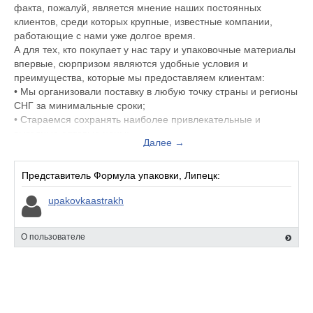
факта, пожалуй, является мнение наших постоянных
клиентов, среди которых крупные, известные компании,
работающие с нами уже долгое время.
А для тех, кто покупает у нас тару и упаковочные материалы
впервые, сюрпризом являются удобные условия и
преимущества, которые мы предоставляем клиентам:
• Мы организовали поставку в любую точку страны и регионы
СНГ за минимальные сроки;
• Стараемся сохранять наиболее привлекательные и
выгодные оптовые цены;
Далее →
• Изготавливаем широкий ассортимент упаковочных
материалов, используя собственное, современное
оборудование.
Представитель Формула упаковки, Липецк:
• Подбираем именно такие размеры продукции, которые
upakovkaastrakh
необходимы заказчику;
• Готовый товар точно соответствует заявленному качеству и
размерным характеристикам;
О пользователе
• Обеспечиваем любой объем поставок для
промышленности и складов.
Мы уделяем большое внимание качеству продукции. Вся
представленная тара и упаковка соответствует
государственным стандартам и техническим условиям.