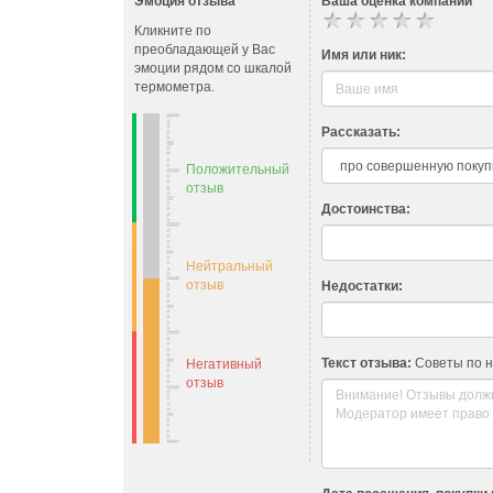
Эмоция отзыва
Ваша оценка компании
Кликните по
преобладающей у Вас
Имя или ник:
эмоции рядом со шкалой
термометра.
Рассказать:
Положительный
отзыв
Достоинства:
Нейтральный
отзыв
Недостатки:
Текст отзыва:
Советы по 
Негативный
отзыв