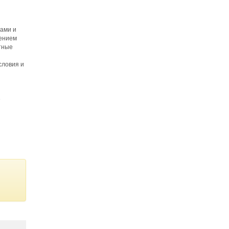
дами и
дением
тные
словия и
е
ет
вам и
правке