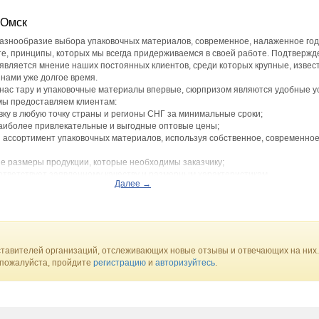
 Омск
разнообразие выбора упаковочных материалов, современное, налаженное го
те, принципы, которых мы всегда придерживаемся в своей работе. Подтверж
 является мнение наших постоянных клиентов, среди которых крупные, извес
нами уже долгое время.
 у нас тару и упаковочные материалы впервые, сюрпризом являются удобные у
мы предоставляем клиентам:
вку в любую точку страны и регионы СНГ за минимальные сроки;
наиболее привлекательные и выгодные оптовые цены;
 ассортимент упаковочных материалов, используя собственное, современно
е размеры продукции, которые необходимы заказчику;
оответствует заявленному качеству и размерным характеристикам.
Далее →
бъем поставок для промышленности и складов.
ание качеству продукции. Вся представленная тара и упаковка соответству
там и техническим условиям. Внимательное отношение к своим обязательст
нам быть уверенными в качестве товара и надежности доставки даже при от
тавителей организаций, отслеживающих новые отзывы и отвечающих на них.
 пожалуйста, пройдите
регистрацию
и
авторизуйтесь
.