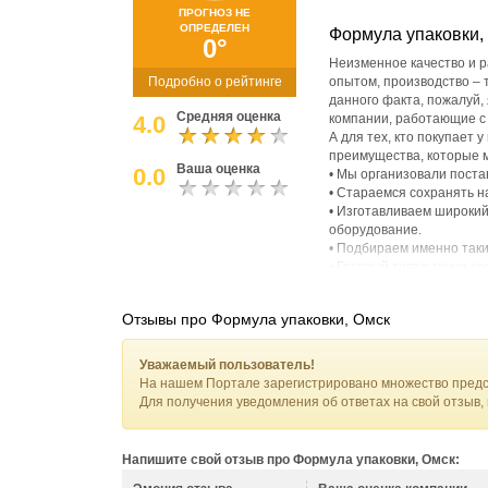
ПРОГНОЗ НЕ
ОПРЕДЕЛЕН
Формула упаковки,
0°
Неизменное качество и 
Подробно о рейтинге
опытом, производство – 
данного факта, пожалуй,
Средняя оценка
4.0
компании, работающие с 
А для тех, кто покупает
преимущества, которые 
Ваша оценка
0.0
• Мы организовали поста
• Стараемся сохранять 
• Изготавливаем широкий
оборудование.
• Подбираем именно таки
• Готовый товар точно с
• Обеспечиваем любой о
Мы уделяем большое вним
Отзывы про Формула упаковки, Омск
государственным стандар
большой опыт позволяют 
крупных оптовых партий.
Уважаемый пользователь!
На нашем Портале зарегистрировано множество предс
Для получения уведомления об ответах на свой отзыв,
Напишите свой отзыв про Формула упаковки, Омск: