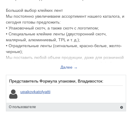
Большой выбор клейких лент
Мы постоянно увеличиваем ассортимент нашего каталога, и
сегодня готовы предложить:
• Упаковочный скотч, а также скотч с логотипом;
• Специальные клейкие ленты (двусторонний скотч,
малярный, алюминиевый, TPL и т. д.);
• Оградительные ленты (сигнальные, красно-белые, желто-
черные);
Мы поставить любой объем продукции, даже для розничной
сети магазинов, логистического хаба или крупной фабрики
Далее →
или завода.
Быстрая доставка
Представитель Формула упаковки, Владивосток:
Независимо от того, нужна продукция оптом или в розницу,
upakovkatolyatti
постоянный Вы клиент или новый, доставка производится в
удобное для Вас время и за короткое время. Минимальный
срок комплектации и поставки - всего 5 дней. Работаем по
О пользователе
всей Российской Федерации со всеми популярными жд и
автотранспортными перевозчиками.
Превосходное качество