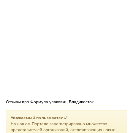
Все изделия выполняются согласно ГОСТ и ТУ. Они
соответствуют техническим характеристикам и могут
использоваться в любых предназначенных для конкретных
материалов сферах.
«Формула Упаковки» – производитель упаковочных
материалов, который гарантирует поставку надежной
продукции для выполнения большого числа упаковочных,
строительных, производственных работ.
Отзывы про Формула упаковки, Владивосток
Уважаемый пользователь!
На нашем Портале зарегистрировано множество
представителей организаций, отслеживающих новые