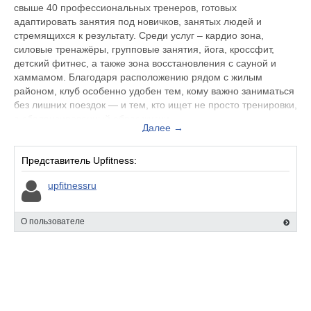
свыше 40 профессиональных тренеров, готовых
адаптировать занятия под новичков, занятых людей и
стремящихся к результату. Среди услуг – кардио зона,
силовые тренажёры, групповые занятия, йога, кроссфит,
детский фитнес, а также зона восстановления с сауной и
хаммамом. Благодаря расположению рядом с жилым
районом, клуб особенно удобен тем, кому важно заниматься
без лишних поездок — и тем, кто ищет не просто тренировки,
а сбалансированный образ жизни.
Далее →
Представитель Upfitness:
upfitnessru
О пользователе