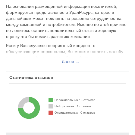
На основании размещенной информации посетителей,
формируется представление о УралРесурс, которое в
дальнейшем может повлиять на решение сотрудничества
между компанией и потребителем. Именно по этой причине
не ленитесь оставить положительный отзыв и хорошую
оценку что бы помочь развитию компании.
Если у Вас случился неприятный инцидент с
обслуживающим персоналом, Вы можете оставить жалобу
не только на официальном сайте uralresurs.com, но и здесь.
Далее →
Представитель организации ответит на Ваш отзыв и примет
меры по улучшению качества предоставляемых услуг.
Статистика отзывов
УралРесурс находится по адресу Екатеринбург Блюхера, 88,
вы можете поделиться впечатлением от посещения данного
заведения с будущими посетителями.
Положительных : 3 отзывов
Нейтральных : 1 отзывов
Отрицательных : 0 отзывов