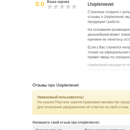
Ваша оценка
0.0
Usiplenievet
Страница создана с цель
отзывы о Usiplenievet, 
продукции / работе.
На основании размещенно
дальнейшем может повли
причине не ленитесь ост
Если у Вас случился не
только на официальном са
примет меры по улучшени
Usiplenievet находится п
посещения данного заве
Отзывы про Usiplenievet
Уважаемый пользователь!
На нашем Портале зарегистрировано множество предс
Для получения уведомления об ответах на свой отзыв,
Напишите свой отзыв про Usiplenievet: