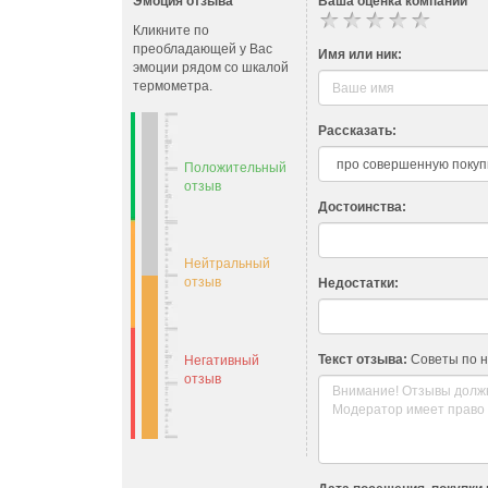
Эмоция отзыва
Ваша оценка компании
Кликните по
преобладающей у Вас
Имя или ник:
эмоции рядом со шкалой
термометра.
Рассказать:
Положительный
отзыв
Достоинства:
Нейтральный
отзыв
Недостатки:
Текст отзыва:
Советы по 
Негативный
отзыв