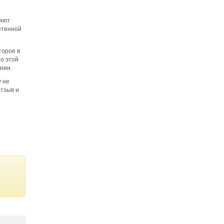
ляют
ретенной
торое в
о этой
нии.
 не
отзыв и