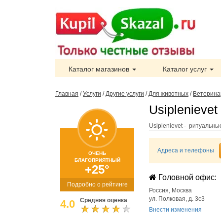
Каталог магазинов
Каталог услуг
Главная
/
Услуги
/
Другие услуги
/
Для животных
/
Ветерина
Usiplenievet
Usiplenievet - ритуальны
Адреса и телефоны
ОЧЕНЬ
БЛАГОПРИЯТНЫЙ
+25°
Головной офис:
Подробно о рейтинге
Россия
,
Москва
ул. Полковая, д. 3с3
Средняя оценка
4.0
Внести изменения