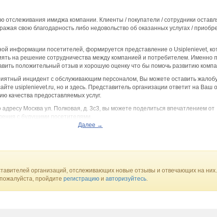
ю отслеживания имиджа компании. Клиенты / покупатели / сотрудники остав
выражая свою благодарность либо недовольство об оказанных услугах / приоб
й информации посетителей, формируется представление о Usiplenievet, ко
ять на решение сотрудничества между компанией и потребителем. Именно п
авить положительный отзыв и хорошую оценку что бы помочь развитию компа
приятный инцидент с обслуживающим персоналом, Вы можете оставить жалобу
йте usiplenievet.ru, но и здесь. Представитель организации ответит на Ваш 
ю качества предоставляемых услуг.
о адресу Москва ул. Полковая, д. 3с3, вы можете поделиться впечатлением от
дения с будущими посетителями.
Далее →
тавителей организаций, отслеживающих новые отзывы и отвечающих на них.
 пожалуйста, пройдите
регистрацию
и
авторизуйтесь
.