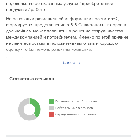
недовольство об оказанных услугах / приобретенной
продукции / работе.
На основании размещенной информации посетителей,
формируется представление о В.В.Севастополь, которое в
дальнейшем может повлиять на решение сотрудничества
между компанией и потребителем. Именно по этой причине
не ленитесь оставить положительный отзыв и хорошую
оценку что бы помочь развитию компании.
Если у Вас случился неприятный инцидент с
Далее →
обслуживающим персоналом, Вы можете оставить жалобу
не только на официальном сайте www.vvsev.com, но и здесь.
Представитель организации ответит на Ваш отзыв и примет
Статистика отзывов
меры по улучшению качества предоставляемых услуг.
В.В.Севастополь находится по адресу Севастополь проспект
Героев Сталинграда д. 39А, офис 3, вы можете поделиться
Положительных : 3 отзывов
впечатлением от посещения данного заведения с будущими
Нейтральных : 5 отзывов
посетителями.
Отрицательных : 0 отзывов