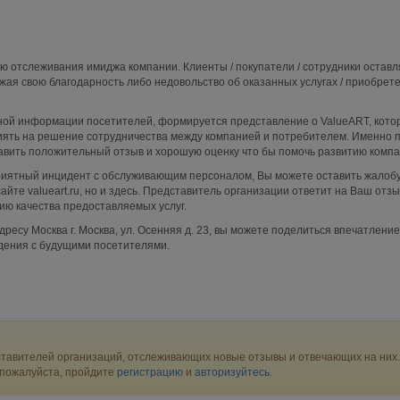
ю отслеживания имиджа компании. Клиенты / покупатели / сотрудники остав
жая свою благодарность либо недовольство об оказанных услугах / приобрет
ой информации посетителей, формируется представление о ValueART, кото
ять на решение сотрудничества между компанией и потребителем. Именно п
авить положительный отзыв и хорошую оценку что бы помочь развитию компа
приятный инцидент с обслуживающим персоналом, Вы можете оставить жалобу
йте valueart.ru, но и здесь. Представитель организации ответит на Ваш отзы
ю качества предоставляемых услуг.
ресу Москва г. Москва, ул. Осенняя д. 23, вы можете поделиться впечатление
дения с будущими посетителями.
тавителей организаций, отслеживающих новые отзывы и отвечающих на них.
 пожалуйста, пройдите
регистрацию
и
авторизуйтесь
.