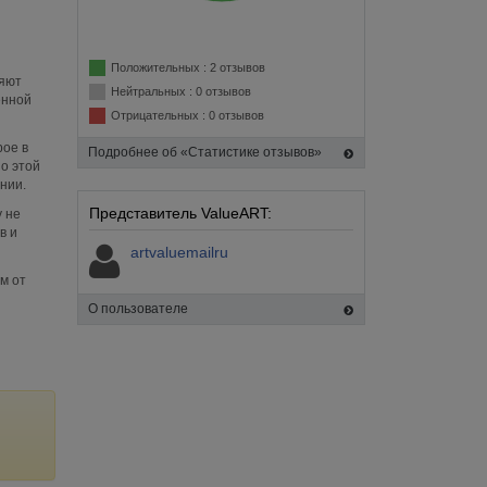
Положительных : 2 отзывов
ляют
Нейтральных : 0 отзывов
енной
Отрицательных : 0 отзывов
рое в
Подробнее об «Статистике отзывов»
о этой
нии.
Представитель ValueART:
 не
в и
artvaluemailru
м от
О пользователе