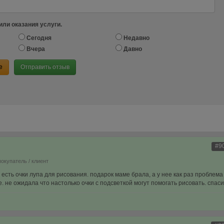
или оказания услуги.
Сегодня
Недавно
Вчера
Давно
е
Отправить отзыв
#9
покупатель / клиент
 есть очки лупа для рисования. подарок маме брала, а у нее как раз проблема
. не ожидала что настолько очки с подсветкой могут помогать рисовать. спаси