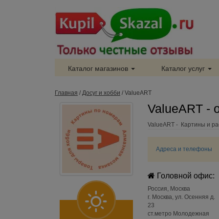
Каталог магазинов
Каталог услуг
Главная
/
Досуг и хобби
/
ValueART
ValueART - 
ValueART - Картины и ра
Адреса и телефоны
Головной офис:
Россия
,
Москва
г. Москва, ул. Осенняя д.
23
ст.метро Молодежная