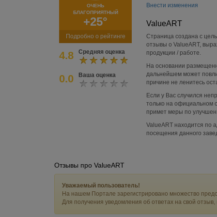
Внести изменения
ОЧЕНЬ
БЛАГОПРИЯТНЫЙ
+25°
ValueART
Подробно о рейтинге
Страница создана с цель
отзывы о ValueART, выра
Средняя оценка
4.8
продукции / работе.
На основании размещенн
дальнейшем может повли
Ваша оценка
0.0
причине не ленитесь ост
Если у Вас случился не
только на официальном са
примет меры по улучшени
ValueART находится по ад
посещения данного заве
Отзывы про ValueART
Уважаемый пользователь!
На нашем Портале зарегистрировано множество предс
Для получения уведомления об ответах на свой отзыв,