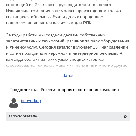
состоящий из 2 человек – руководителя и технолога.
Изначально компания занималась производством только
светящихся объемных букв и до сих пор данное
направление является ключевым для РПК.
За годы работы мы создали десятки собственных
запатентованных технологий, расширили парк оборудования
и линейку услуг. Сегодня каталог включает 15+ направлений
и сотни позиций для наружной и интерьерной рекламы. А
команда состоит из таких узких специалистов как
фрезеровщик, технолог, макетчик, печатник и многие другие.
Далее →
Помимо большой команды и широкого спектра услуг, мы
гордимся своей большой базой клиентов, которые стали
нашими постоянными покупателями и доверяют нам
Представитель Рекламно-производственная компания полного цикла Веркуп:
рекламное производство на своих новых проектах. Компания
infoverkup
Verkup за годы работы зарекомендовала себя на рекламном
рынке Москвы и Московской области.
О пользователе