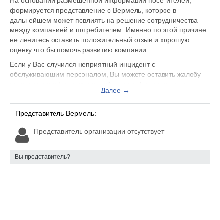
На основании размещенной информации посетителей,
формируется представление о Вермель, которое в
дальнейшем может повлиять на решение сотрудничества
между компанией и потребителем. Именно по этой причине
не ленитесь оставить положительный отзыв и хорошую
оценку что бы помочь развитию компании.
Если у Вас случился неприятный инцидент с
обслуживающим персоналом, Вы можете оставить жалобу
не только на официальном сайте vermel.ru, но и здесь.
Далее →
Представитель организации ответит на Ваш отзыв и примет
меры по улучшению качества предоставляемых услуг.
Представитель Вермель:
Вермель находится по адресу Москва остров Балчуг,
Раушская набережная, 4, вы можете поделиться
Представитель организации отсутствует
впечатлением от посещения данного заведения с будущими
посетителями.
Вы представитель?