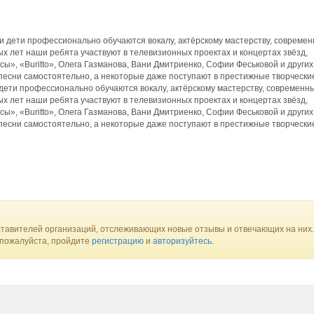
 дети профессионально обучаются вокалу, актёрскому мастерству, совреме
х лет наши ребята участвуют в телевизионных проектах и концертах звёзд,
сы», «Buritto», Олега Газманова, Вани Дмитриенко, Софии Феськовой и других
песни самостоятельно, а некоторые даже поступают в престижные творческие
ети профессионально обучаются вокалу, актёрскому мастерству, современн
х лет наши ребята участвуют в телевизионных проектах и концертах звёзд,
сы», «Buritto», Олега Газманова, Вани Дмитриенко, Софии Феськовой и других
песни самостоятельно, а некоторые даже поступают в престижные творческие
тавителей организаций, отслеживающих новые отзывы и отвечающих на них.
 пожалуйста, пройдите
регистрацию
и
авторизуйтесь
.