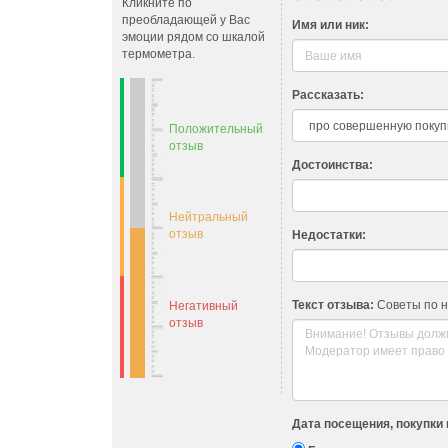
Кликните по
преобладающей у Вас
Имя или ник:
эмоции рядом со шкалой
термометра.
Рассказать:
Положительный
отзыв
Достоинства:
Нейтральный
отзыв
Недостатки:
Текст отзыва:
Советы по 
Негативный
отзыв
Дата посещения, покупки 