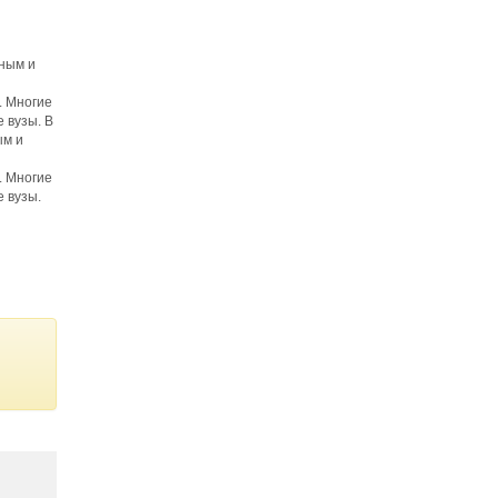
нным и
. Многие
 вузы. В
ым и
. Многие
 вузы.