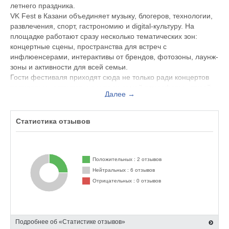
летнего праздника.
VK Fest в Казани объединяет музыку, блогеров, технологии,
развлечения, спорт, гастрономию и digital-культуру. На
площадке работают сразу несколько тематических зон:
концертные сцены, пространства для встреч с
инфлюенсерами, интерактивы от брендов, фотозоны, лаунж-
зоны и активности для всей семьи.
Гости фестиваля приходят сюда не только ради концертов
популярных артистов, но и ради самой атмосферы - живой,
Далее →
яркой и очень «летней». Многие отмечают, что VK Fest в
Казани ощущается как отдельный город внутри города: здесь
постоянно что-то происходит, играет музыка, проходят шоу,
Статистика отзывов
конкурсы, автограф-сессии и выступления блогеров.
Отдельный плюс фестиваля - современная организация
пространства. На территории продуманы зоны отдыха,
навигация, фудкорты, активности для детей и комфортные
Положительных : 2 отзывов
площадки для отдыха между концертами. Благодаря этому
Нейтральных : 6 отзывов
VK Fest подходит как молодежи, так и семьям с детьми.
Отрицательных : 0 отзывов
VK Fest в Казани - это:
- масштабные концерты;
- популярные артисты и блогеры;
- десятки развлечений в одном месте;
Подробнее об «Статистике отзывов»