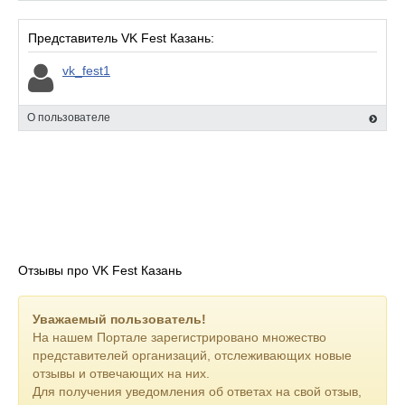
- фотозоны и интерактивы;
- атмосфера большого летнего фестиваля;
Представитель VK Fest Казань:
- современные площадки;
- яркие эмоции и тысячи людей на одной волне.
vk_fest1
С каждым годом фестиваль становится всё масштабнее и
уже уверенно входит в число главных событий лета в Казани.
О пользователе
Отзывы про VK Fest Казань
Уважаемый пользователь!
На нашем Портале зарегистрировано множество
представителей организаций, отслеживающих новые
отзывы и отвечающих на них.
Для получения уведомления об ответах на свой отзыв,