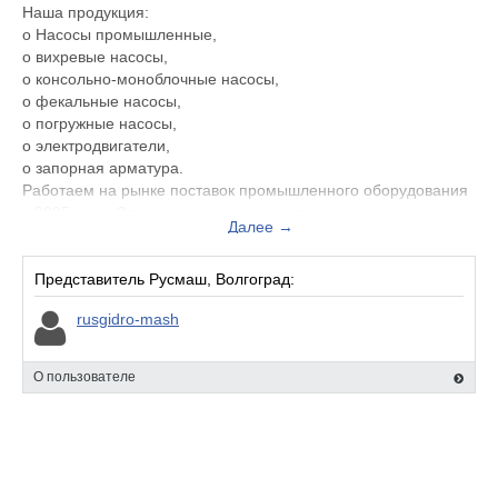
Наша продукция:
o Насосы промышленные,
o вихревые насосы,
o консольно-моноблочные насосы,
o фекальные насосы,
o погружные насосы,
o электродвигатели,
o запорная арматура.
Работаем на рынке поставок промышленного оборудования
с 2005 года. Опыт и репутация - основное кредо нашего
Далее →
предприятия, наработанное с годами. Взаимовыгодные
отношения с клиентами - дело чести нашей компании.
Представитель Русмаш, Волгоград:
rusgidro-mash
О пользователе