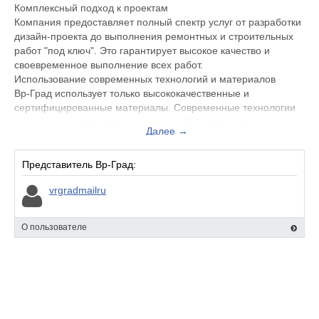
Комплексный подход к проектам
Компания предоставляет полный спектр услуг от разработки
дизайн-проекта до выполнения ремонтных и строительных
работ "под ключ". Это гарантирует высокое качество и
своевременное выполнение всех работ.
Использование современных технологий и материалов
Вр-Град использует только высококачественные и
сертифицированные материалы. Современные технологии
позволяют реализовать проекты любой сложности и
Далее →
масштаба.
Индивидуальный подход к каждому клиенту
Компания учитывает все пожелания и требования своих
Представитель Вр-Град:
клиентов, начиная с первых этапов общения. Специалисты
vrgradmailru
предлагают оптимальные решения и разрабатывают
индивидуальные проекты.
О пользователе
Компания Вр-Град — это надежный партнер в сфере
ремонта и строительства в
Москве. Высококвалифицированная команда специалистов,
комплексный подход к проектам, использование
современных технологий и материалов, индивидуальный
подход к каждому клиенту, прозрачность и открытость, а