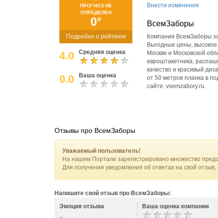
Внести изменения
ПРОГНОЗ НЕ
ОПРЕДЕЛЕН
0°
ВсемЗаборы
Подробно о рейтинге
Компания ВсемЗаборы зан
Выгодные цены, высокое
Средняя оценка
4.0
Москве и Московской обл
евроштакетника, распашн
качество и красивый диз
Ваша оценка
0.0
от 50 метров планка в п
сайте: vsemzabory.ru.
Отзывы про ВсемЗаборы
Уважаемый пользователь!
На нашем Портале зарегистрировано множество предс
Для получения уведомления об ответах на свой отзыв,
Напишите свой отзыв про ВсемЗаборы:
Эмоция отзыва
Ваша оценка компании