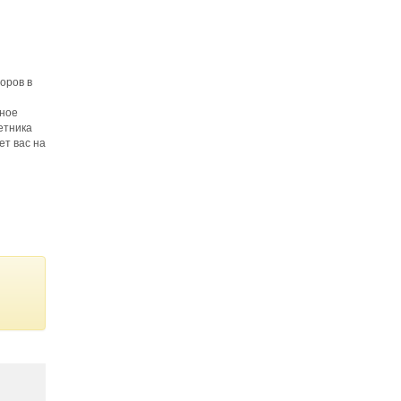
оров в
жное
етника
ет вас на