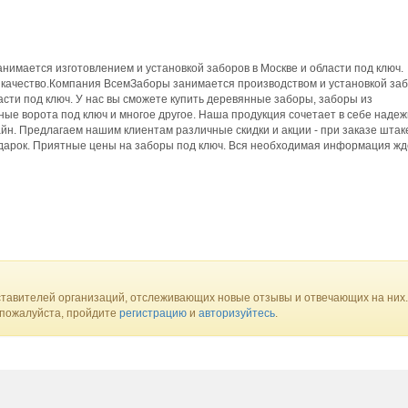
имается изготовлением и установкой заборов в Москве и области под ключ.
 качество.Компания ВсемЗаборы занимается производством и установкой заб
асти под ключ. У нас вы сможете купить деревянные заборы, заборы из
ые ворота под ключ и многое другое. Наша продукция сочетает в себе наде
айн. Предлагаем нашим клиентам различные скидки и акции - при заказе штак
одарок. Приятные цены на заборы под ключ. Вся необходимая информация жд
тавителей организаций, отслеживающих новые отзывы и отвечающих на них.
 пожалуйста, пройдите
регистрацию
и
авторизуйтесь
.