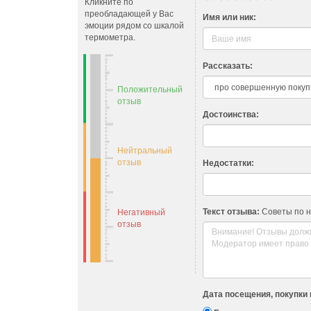
Кликните по
преобладающей у Вас
Имя или ник:
эмоции рядом со шкалой
термометра.
Рассказать:
Положительный
отзыв
Достоинства:
Нейтральный
отзыв
Недостатки:
Текст отзыва:
Советы по 
Негативный
отзыв
Дата посещения, покупки 