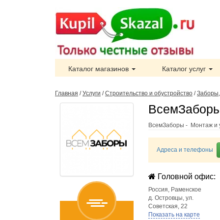
Каталог магазинов
Каталог услуг
Главная
/
Услуги
/
Строительство и обустройство
/
Заборы,
ВсемЗаборы
ВсемЗаборы - Монтаж и 
Адреса и телефоны
Головной офис:
Россия
,
Раменское
д. Островцы, ул.
Советская, 22
Показать на карте