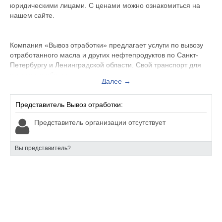
юридическими лицами. С ценами можно ознакомиться на
нашем сайте.
Компания «Вывоз отработки» предлагает услуги по вывозу
отработанного масла и других нефтепродуктов по Санкт-
Петербургу и Ленинградской области. Свой транспорт для
вывоза отработки.
Далее →
Лицензии и лаборатория. Работаем с физическими и
юридическими лицами. С ценами можно ознакомиться на
нашем сайте.
Представитель Вывоз отработки:
Представитель организации отсутствует
Вы представитель?