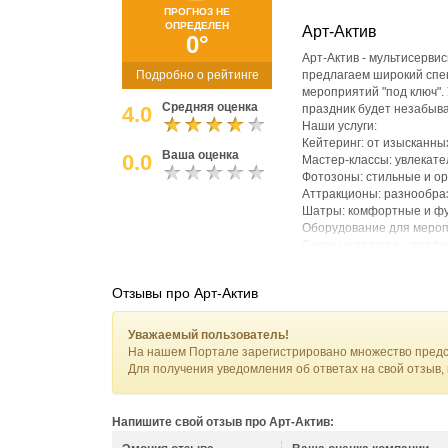
ПРОГНОЗ НЕ
ОПРЕДЕЛЕН
Арт-Актив
0°
Арт-Актив - мультисерви
Подробно о рейтинге
предлагаем широкий спек
мероприятий "под ключ".
Средняя оценка
4.0
праздник будет незабыв
Наши услуги:
Кейтеринг: от изысканн
Ваша оценка
0.0
Мастер-классы: увлекате
Фотозоны: стильные и о
Аттракционы: разнообраз
Шатры: комфортные и фу
Оборудование для меропр
Сцены и подиумы: профе
Мебель: удобная и стил
Фан казино: азартные иг
Отзывы про Арт-Актив
Тимбилдинг: программы д
Персонал на мероприяти
Декор: создание уникал
Уважаемый пользователь!
Мы предлагаем индивиду
На нашем Портале зарегистрировано множество предс
цель - сделать ваше ме
Для получения уведомления об ответах на свой отзыв,
Напишите свой отзыв про Арт-Актив: