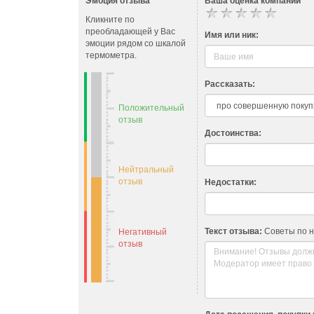
Эмоция отзыва
Ваша оценка компании
Кликните по
преобладающей у Вас
Имя или ник:
эмоции рядом со шкалой
термометра.
Рассказать:
Положительный
отзыв
Достоинства:
Нейтральный
отзыв
Недостатки:
Текст отзыва:
Советы по 
Негативный
отзыв