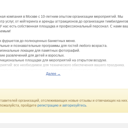
сная компания в Москве с 10-летним опытом организации мероприятий. Мы
тр услуг, от кейтеринга и аренды аттракционов до организации тимбилдингов
 У нас есть собственная площадка и профессиональный персонал. С нами ва
аемым!
ых фуршетов до полноценных банкетных меню.
льные и познавательные программы для гостей любого возраста.
ригинальные локации для памятных фотографий.
ие развлечений для детей и взрослых.
нкциональные площадки для мероприятий на открытом воздухе.
иятий: все необходимое для технического обеспечения вашего праздника.
ссиональное оформление для выступлений и презентаций.
Далее →
ьная мебель для создания комфортной атмосферы.
ры для развлечения гостей.
ля укрепления командного духа и сплочения коллектива.
е: профессиональные ведущие, аниматоры, официанты и другие специалист
ьной атмосферы с помощью стильного оформления.
альный подход к каждому клиенту, учитывая все ваши пожелания и бюджет. 
тавителей организаций, отслеживающих новые отзывы и отвечающих на них.
роприятие ярким, запоминающимся и успешным!
 пожалуйста, пройдите
регистрацию
и
авторизуйтесь
.