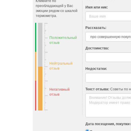
Кликните по
преобладающей у Вас
Имя или ник:
эмоции рядом со шкалой
термометра.
Рассказать:
Положительный
отзыв
Достоинства:
Нейтральный
отзыв
Недостатки:
Текст отзыва:
Советы по 
Негативный
отзыв
Дата посещения, покупки 