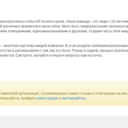
 корпоративных событий полного цикла. Наша команда - это люди с 10-летни
й различных форматов и масштабов. Мало быть первоклассными организато
зчика помощниками, единомышленниками и друзьями, отдавая часть себя каж
— визитная карточка каждой компании. В этом разделе публикуем реализова
нтства и рассказываем о том, как это было. Планы и задачи, процесс реализ
алистов. Смотрите, изучайте и пишите вопросы нам на почту.
тавителей организаций, отслеживающих новые отзывы и отвечающих на них.
 пожалуйста, пройдите
регистрацию
и
авторизуйтесь
.