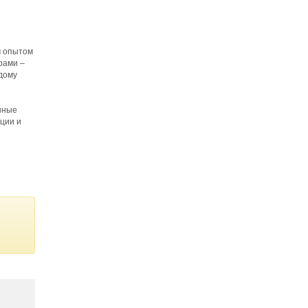
м опытом
рами –
дому
нные
ации и