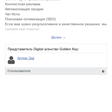
Контекстная реклама
Автоматизация продаж
Чат-боты
Поисковая оптимизация (SEO)
Если вам нужно результативное и качественное решение, мы
сможем вам помочь!
????Начните принимать заявки уже через 12 часов после
Далее →
старта рекламы!????
Ваш продукт/услугу будет узнаваем, приток клиентов будет
рости, а увеличение продаж станет привычным делом! ????
Представитель Digital агенство Golden Key:
Артем Зав
????Разработаем структуру рекламной кампании,
проконтролируем клиента с помощью эффективной
настройки таргетированой рекламы и автоматизированых
О пользователе
тунелей продаж
‼️Главное мы работаем без предоплат, и запускаем пробный
рекламный период.‼️