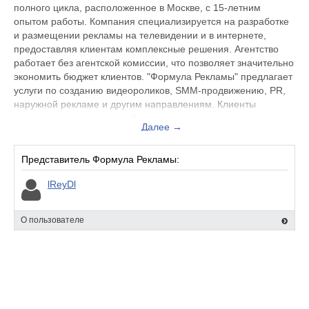
полного цикла, расположенное в Москве, с 15-летним
опытом работы. Компания специализируется на разработке
и размещении рекламы на телевидении и в интернете,
предоставляя клиентам комплексные решения. Агентство
работает без агентской комиссии, что позволяет значительно
экономить бюджет клиентов. "Формула Рекламы" предлагает
услуги по созданию видеороликов, SMM-продвижению, PR,
наружной рекламе и другим направлениям. Клиенты
получают индивидуальный подход и медиа-стратегии,
Далее →
ориентированные на максимальную эффективность.
Подробнее можете прочитать на сайте: https://www.formula-
Представитель Формула Рекламы:
advert.ru
lReyDl
О пользователе