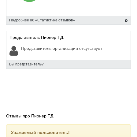
Звоните: 8 (985) 239-81-28, 8 (495) 409-81-28
Пишите: info@lom-trade.ru
Наши специалисты ответят все интересующие вас вопросы.
Подробнее об «Статистике отзывов»
Представитель Пионер ТД:
Представитель организации отсутствует
Вы представитель?
Отзывы про Пионер ТД
Уважаемый пользователь!