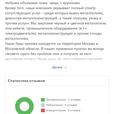
любыми объемами лома, чаще, с крупными.
Кроме того, наша компания оказывает полный спектр
сопутствующих услуг - среди которых вывоз металлолома,
демонтаж металлоконструкций, а также погрузка, резка и
прочие услуги. Мы закупаем черный и цветной металлолом;
лом кабеля; промышленное оборудование (в т.ч.
электродвигатели); металлоконструкции и прочие отходы
металлолома.
Наши базы приема находятся на территории Москвы и
Московской области. В наших приемных пунктах вы всегда
сможете сдать без проблем лом и получить за него
достойную оплату. Наши цены на лом стабильно высокие,
условия оплаты – удобные и комфортные.
Далее →
В индивидуальном подходе к каждому заказчику мы видим
залог взаимовыгодного и успешного сотрудничества!
Компания ТД «Пионер» обладает всеми лицензиями и
Статистика отзывов
сертификатами, позволяющими вести деятельность по
приему металлов.
Стабильность, опыт и быстрые темпы работы - залог успеха
Положительных : 1 отзывов
нашей компании!
Нейтральных : 0 отзывов
Отрицательных : 0 отзывов