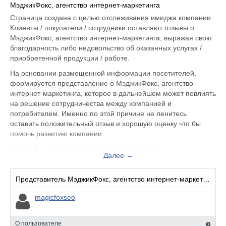
МэджикФокс, агентство интернет-маркетинга
Страница создана с целью отслеживания имиджа компании.
Клиенты / покупатели / сотрудники оставляют отзывы о
МэджикФокс, агентство интернет-маркетинга, выражая свою
благодарность либо недовольство об оказанных услугах /
приобретенной продукции / работе.
На основании размещенной информации посетителей,
формируется представление о МэджикФокс, агентство
интернет-маркетинга, которое в дальнейшем может повлиять
на решение сотрудничества между компанией и
потребителем. Именно по этой причине не ленитесь
оставить положительный отзыв и хорошую оценку что бы
помочь развитию компании.
Если у Вас случился неприятный инцидент с
Далее →
обслуживающим персоналом, Вы можете оставить жалобу
не только на официальном сайте www.magikfox.ru, но и
здесь. Представитель организации ответит на Ваш отзыв и
Представитель МэджикФокс, агентство интернет-маркетинга:
примет меры по улучшению качества предоставляемых
magicfoxseo
услуг.
МэджикФокс, агентство интернет-маркетинга находится по
О пользователе
адресу Москва ул. Нижегородская, д.29-33, вы можете