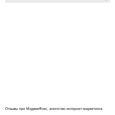
поделиться впечатлением от посещения данного заведения
с будущими посетителями.
Отзывы про МэджикФокс, агентство интернет-маркетинга