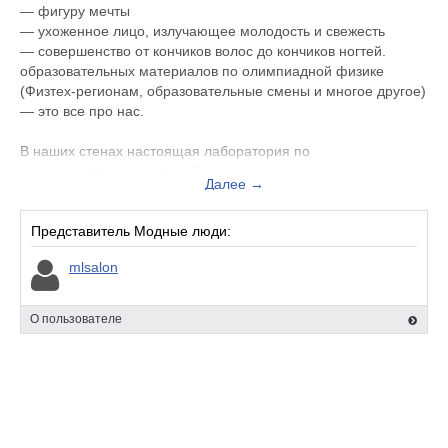
— фигуру мечты
— ухоженное лицо, излучающее молодость и свежесть
— совершенство от кончиков волос до кончиков ногтей.
образовательных материалов по олимпиадной физике
(Физтех-регионам, образовательные смены и многое другое)
— это все про нас.
В наших стенах настоящая лаборатория по
совершенствованию вашей красоты.
Далее →
Современные технологии для ухода за волосами, новейшие
аппаратные техники, инъекционные методики.
Представитель Модные люди:
mlsalon
О пользователе