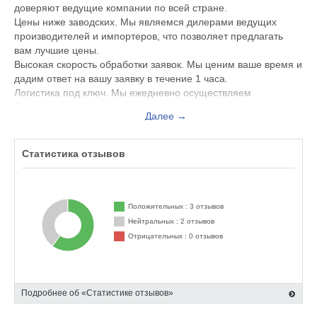
доверяют ведущие компании по всей стране.
Цены ниже заводских. Мы являемся дилерами ведущих
производителей и импортеров, что позволяет предлагать
вам лучшие цены.
Высокая скорость обработки заявок. Мы ценим ваше время и
дадим ответ на вашу заявку в течение 1 часа.
Логистика под ключ. Мы ежедневно осуществляем
бесплатную доставку ваших заказов до терминалов
Далее →
транспортных компаний. Для крупных заказов используем
собственный автопарк, что обеспечивает дополнительную
гибкость и надежность поставок.
Статистика отзывов
Положительных : 3 отзывов
Нейтральных : 2 отзывов
Отрицательных : 0 отзывов
Подробнее об «Статистике отзывов»