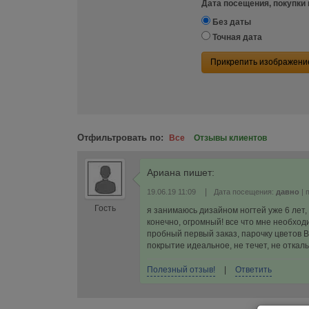
Дата посещения, покупки 
Без даты
Точная дата
Прикрепить изображени
Отфильтровать по:
Все
Отзывы клиентов
Ариана
пишет:
|
19.06.19 11:09
Дата посещения:
давно
| 
Гость
я занимаюсь дизайном ногтей уже 6 лет,
конечно, огромный! все что мне необход
пробный первый заказ, парочку цветов B
покрытие идеальное, не течет, не отка
Полезный отзыв!
|
Ответить