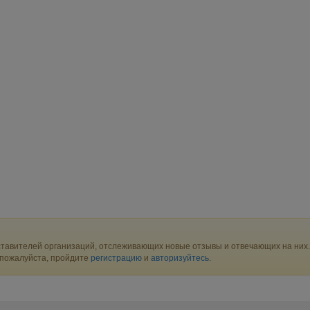
тавителей организаций, отслеживающих новые отзывы и отвечающих на них.
 пожалуйста, пройдите
регистрацию
и
авторизуйтесь
.