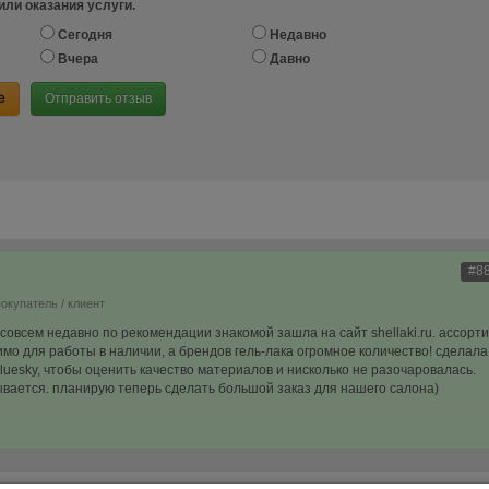
или оказания услуги.
Сегодня
Недавно
Вчера
Давно
е
Отправить отзыв
#8
покупатель / клиент
 совсем недавно по рекомендации знакомой зашла на сайт shellaki.ru. ассорти
имо для работы в наличии, а брендов гель-лака огромное количество! сделала
luesky, чтобы оценить качество материалов и нисколько не разочаровалась.
лывается. планирую теперь сделать большой заказ для нашего салона)