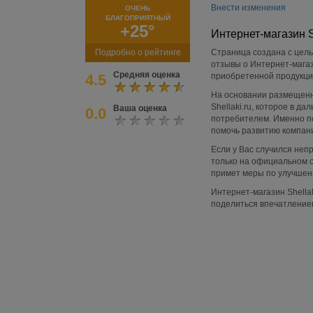
Внести изменения
ОЧЕНЬ
БЛАГОПРИЯТНЫЙ
+25°
Интернет-магазин Sh
Подробно о рейтинге
Страница создана с цель
отзывы о Интернет-магази
Средняя оценка
4.5
приобретенной продукции
На основании размещенн
Shellaki.ru, которое в 
Ваша оценка
0.0
потребителем. Именно по
помочь развитию компан
Если у Вас случился не
только на официальном са
примет меры по улучшени
Интернет-магазин Shellak
поделиться впечатление