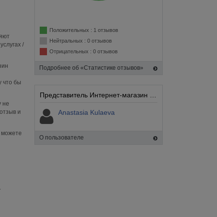
Положительных : 1 отзывов
ляют
Нейтральных : 0 отзывов
услугах /
Отрицательных : 0 отзывов
зин
Подробнее об «Статистике отзывов»
 что бы
Представитель Интернет-магазин Shellaki.ru:
 не
 отзыв и
Anastasia Kulaeva
ы можете
О пользователе
-