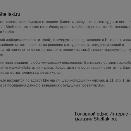
ellaki.ru
ю отслеживания имиджа компании. Клиенты / покупатели / сотрудники остав
н Shellaki.ru, выражая свою благодарность либо недовольство об оказанных 
 / работе.
ой информации посетителей, формируется представление о Интернет-мага
дальнейшем может повлиять на решение сотрудничества между компанией и
 этой причине не ленитесь оставить положительный отзыв и хорошую оценку
ии.
приятный инцидент с обслуживающим персоналом, Вы можете оставить жалобу
йте www.shellaki.ru, но и здесь. Представитель организации ответит на Ваш
ю качества предоставляемых услуг.
i.ru находится по адресу Москва ул. Шарикоподшипниковская, д. 11, стр. 1, в
м от посещения данного заведения с будущими посетителями.
Головной офис Интернет
магазин Shellaki.ru: