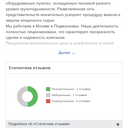
оборудованных пунктах, оснащенных техникой разного
уровня грузоподъемности. Разветвленная сеть
представительств значительно ускоряет процедуру вывоза и
закупки вторичного сырья.
Мы работаем в Москве и Подмосковье. Наша деятельность
полностью лицензирована, что гарантирует прозрачность
сделки и надежность компании.
Предлагаем максимальные цены и комфортные условия
сотрудничества как частным лицам, так и организациям!
Далее →
Работаем с любыми объемами лома, даже с самыми
крупными.
Честные весы гарантируем!
Статистика отзывов
Свяжитесь с нашими представителями, они помогут
подобрать оптимальные условия для утилизации вашего
Положительных : 1 отзывов
лома:
Нейтральных : 1 отзывов
Телефон: +7 (495) 662-59-70
Отрицательных : 0 отзывов
Телефон: +7 (925) 748-75-01
E-mail: info@startmetall.ru
Подробнее об «Статистике отзывов»