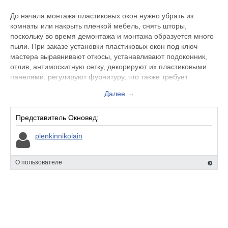
До начала монтажа пластиковых окон нужно убрать из
комнаты или накрыть пленкой мебель, снять шторы,
поскольку во время демонтажа и монтажа образуется много
пыли. При заказе установки пластиковых окон под ключ
мастера выравнивают откосы, устанавливают подоконник,
отлив, антимоскитную сетку, декорируют их пластиковыми
панелями, регулируют фурнитуру, что также требует
времени.
Далее →
В среднем установка пластикового окна занимает около 3
часов. Если требуется установить пластиковое окно
Представитель Окновед:
французского типа (панорамное) или любой другой
plenkinnikolain
нестандартной конструкции, то время может увеличиться до
6 часов. Цена на установку окон пвх также варьируется от
сложности монтажа.
О пользователе