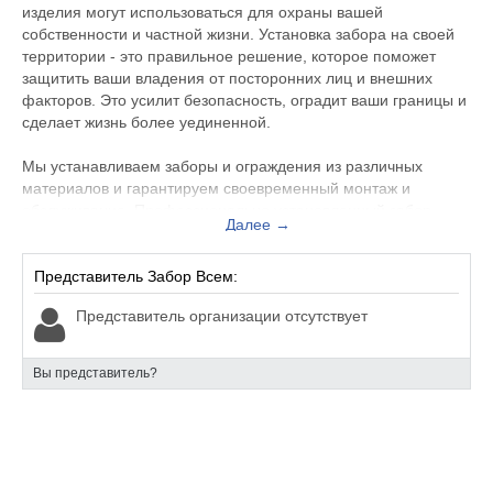
изделия могут использоваться для охраны вашей
собственности и частной жизни. Установка забора на своей
территории - это правильное решение, которое поможет
защитить ваши владения от посторонних лиц и внешних
факторов. Это усилит безопасность, оградит ваши границы и
сделает жизнь более уединенной.
Мы устанавливаем заборы и ограждения из различных
материалов и гарантируем своевременный монтаж и
обслуживание. Профессионально установленный забор
Далее →
поможет вам добиться желаемой степени безопасности и
приватности. Мы с удовольствием поможем подобрать
максимально эффективную конструкцию по
Представитель Забор Всем:
индивидуальному запросу.
Представитель организации отсутствует
+7 (495) 401-50-91
+7 (980) 401-50-91
Вы представитель?
+7 (985) 034-64-88
zaborvsem-msk.ru