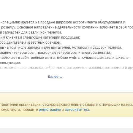
 - специализируется на продаже широкого ассортимента оборудования и
 розницу. Основное направление деятельности компании включает в себя по
 и запчастей для различной техники.
оим клиентам следующие категории продукции:
ыбор двигателей известных брендов.
ов - в том числе запчасти для двигателей, мотопомп и садовой техники.
ование - генераторы, тракторные генераторы и электроагрегаты.
 включает в себя гребные винты, гибкие муфты, судовые двигатели, дизель-
мплектующие.
я техника - газонокосилки, виброплиты, затирочные машины, мотопомпы и др
Далее →
ются такие бренды, как Honda, Rato, Yanmar, Kohler, Lombardini, Briggs & Stra
т высокое качество поставляемой продукции.
 Москве по адресу ул. Новгородская, д. 1, стр. 5, и предлагает своим клиента
з интернет-магазин, так и непосредственно в своих офисах.
тавителей организаций, отслеживающих новые отзывы и отвечающих на них.
 пожалуйста, пройдите
регистрацию
и
авторизуйтесь
.