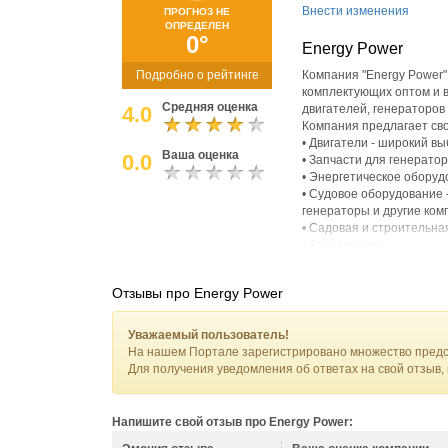
Внести изменения
ПРОГНОЗ НЕ
ОПРЕДЕЛЕН
0°
Energy Power
Подробно о рейтинге
Компания "Energy Power"
комплектующих оптом и в
Средняя оценка
4.0
двигателей, генераторов
Компания предлагает св
• Двигатели - широкий в
Ваша оценка
0.0
• Запчасти для генератор
• Энергетическое оборуд
• Судовое оборудование -
генераторы и другие ко
• Садовая и строительна
оборудование.
Партнерами компании явля
другие, что обеспечивае
Отзывы про Energy Power
Компания располагается в
сделать покупку как чере
Уважаемый пользователь!
На нашем Портале зарегистрировано множество предс
Для получения уведомления об ответах на свой отзыв,
Напишите свой отзыв про Energy Power: