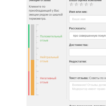
Эмоция отзыва
Ваша оценка компании
Кликните по
преобладающей у Вас
Имя или ник:
эмоции рядом со шкалой
термометра.
Рассказать:
Положительный
отзыв
Достоинства:
Нейтральный
отзыв
Недостатки:
Текст отзыва:
Советы по 
Негативный
отзыв