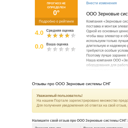
Внести изменения
ПРОГНОЗ НЕ
ОПРЕДЕЛЕН
0°
ООО Зерновые си
Подробно о рейтинге
Компания «Зерновые сис
поставка и монтаж элева
Средняя оценка
4.0
Одной из основных ценно
чтобы ваш элеватор и об
используем только лучши
Ваша оценка
0.0
длительную и надежную р
требуются особые услови
Поэтому лучше заранее п
Наша компания ООО «Зер
оборудования для работы
посевного материала. К
поможем вам сберечь ур
партнерами являются ком
Отзывы про ООО Зерновые системы СНГ
производста оборудовани
Выбирайте нас, и мы гар
сделаем все возможное, 
Уважаемый пользователь!
наших договоров.
На нашем Портале зарегистрировано множество предс
Для получения уведомления об ответах на свой отзыв,
Напишите свой отзыв про ООО Зерновые системы СНГ: