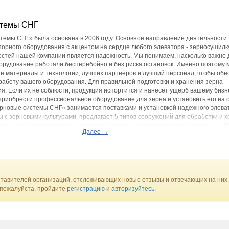
стемы СНГ
темы СНГ» была основана в 2006 году. Основное направление деятельности:
торного оборудования с акцентом на сердце любого элеватора - зерносушилку
стей нашей компании является надежность. Мы понимаем, насколько важно д
орудование работали бесперебойно и без риска остановок. Именно поэтому 
е материалы и технологии, лучших партнёров и лучший персонал, чтобы обе
аботу вашего оборудования. Для правильной подготовки и хранения зерна
я. Если их не соблюсти, продукция испортится и нанесет ущерб вашему бизн
риобрести профессиональное оборудование для зерна и установить его на 
новые системы СНГ» занимается поставками и установкой надежного элева
 с зерновыми культурами, предлагает 5 типов сооружений для обработки и 
аждая система проектируется индивидуально под зернохранилище клиента. 
Далее →
ожай и подготовить его к продаже. На сегодняшний день нашими надежными
пании: GSS (Китай) ,Silomasters (Испания). Это настоящие лидеры в сфере
я для хранения ,сушки и транспортировки зерна.
антируем, что ваши потребности будут удовлетворены на 100%. Доверьте нам
чтобы ваша компания развивалась с нами, и даже после окончания сроков де
тавителей организаций, отслеживающих новые отзывы и отвечающих на них.
 пожалуйста, пройдите
регистрацию
и
авторизуйтесь
.