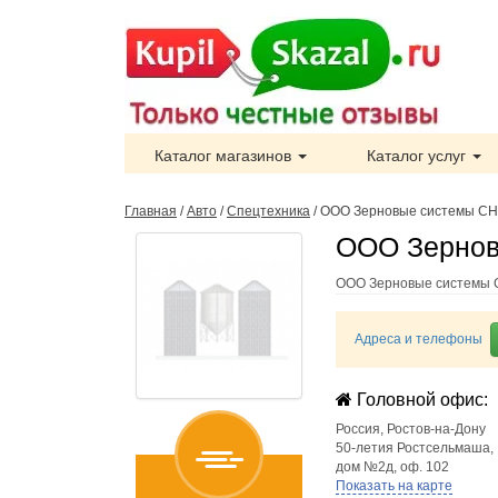
Каталог магазинов
Каталог услуг
Главная
/
Авто
/
Спецтехника
/
ООО Зерновые системы С
ООО Зернов
ООО Зерновые системы С
Адреса и телефоны
Головной офис:
Россия
,
Ростов-на-Дону
50-летия Ростсельмаша,
дом №2д, оф. 102
Показать на карте