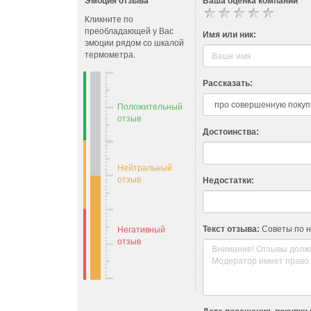
Эмоция отзыва
Ваша оценка компании
Кликните по
преобладающей у Вас
Имя или ник:
эмоции рядом со шкалой
термометра.
Рассказать:
Положительный
отзыв
Достоинства:
Нейтральный
отзыв
Недостатки:
Текст отзыва:
Советы по 
Негативный
отзыв