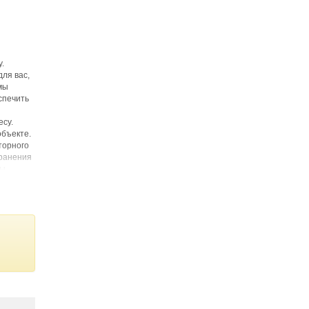
.
ля вас,
мы
спечить
есу.
объекте.
торного
хранения
Мы
, и мы
йствия