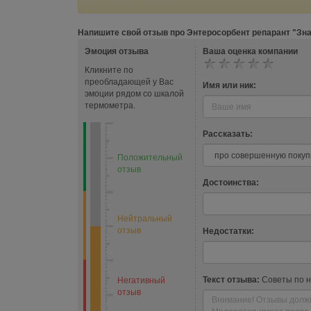
организма, подвергаемо
заболеваний. Особенно 
средствам при инфекцио
Напишите свой отзыв про Энтеросорбент репарант "Зна
Эмоция отзыва
Ваша оценка компании
Болеутоляющий эффект
Анальгетические вещест
Кликните по
Анальгетики могут быть 
преобладающей у Вас
Имя или ник:
периферическими, когда 
эмоции рядом со шкалой
термометра.
Противовоспалительный
Противовоспалительные 
Рассказать:
воспаления тканей.
Положительный
Противоопухолевый
отзыв
Противоопухолевые лека
Достоинства:
которые предотвращают а
как новообразования, ми
Нейтральный
Нормализующий
отзыв
Недостатки:
При заболеваниях печени
уровень
Текст отзыва:
Советы по 
Негативный
отзыв