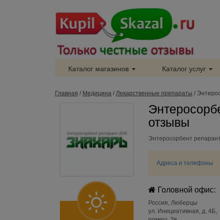
Каталог магазинов
Каталог услуг
Главная
/
Медицина
/
Лекарственные препараты
/
Энтерос
Энтеросорбе
отзывы
Энтеросорбент репарант
Адреса и телефоны
Головной офис:
Россия
,
Люберцы
ул. Инициативная, д. 4Б,
помещ. 3в