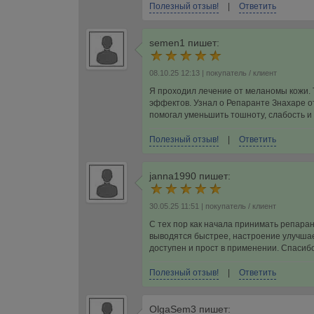
Полезный отзыв!
|
Ответить
semen1
пишет:
08.10.25 12:13
| покупатель / клиент
Я проходил лечение от меланомы кожи. 
эффектов. Узнал о Репаранте Знахаре от 
помогал уменьшить тошноту, слабость и
Полезный отзыв!
|
Ответить
janna1990
пишет:
30.05.25 11:51
| покупатель / клиент
С тех пор как начала принимать репаран
выводятся быстрее, настроение улучшае
доступен и прост в применении. Спасиб
Полезный отзыв!
|
Ответить
OlgaSem3
пишет: