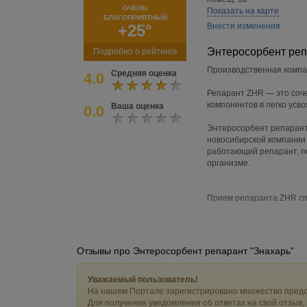
ОЧЕНЬ
Показать на карте
БЛАГОПРИЯТНЫЙ
+25°
Внести изменения
Энтеросорбент реп
Подробно о рейтинге
Производственная комп
Средняя оценка
4.0
Репарант ZHR — это соче
компонентов в легко усв
Ваша оценка
0.0
Энтеросорбент репарант
новосибирской компании 
работающий репарант, п
организме.
Прием репаранта ZHR сп
Антиинфекционный эфф
Антиинфекционные вещес
разделяя их, таким обра
Отзывы про Энтеросорбент репарант "Знахарь"
заражающего микрооргани
токсичностью.
Уважаемый пользователь!
На нашем Портале зарегистрировано множество предс
Иммуномодулирующий э
Для получения уведомления об ответах на свой отзыв,
Иммуномодулирующие вещ