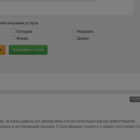
или оказания услуги.
Сегодня
Недавно
Вчера
Давно
е
Отправить отзыв
#18
а, которая давала его своему мужу после нескольких курсов химеотерапии.
чшалось и интоксикация прошла. Стало меньше тошнить и общее состояние ст
.