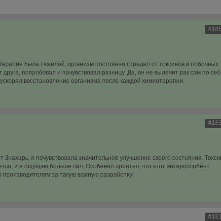
#18
Терапия была тяжелой, организм постоянно страдал от токсинов и побочных
друга, попробовал и почувствовал разницу. Да, он не вылечит рак сам по себ
 ускорял восстановление организма после каждой химиотерапии.
#18
т Знахарь, я почувствовала значительное улучшение своего состояния. Токс
тся, и я ощущаю больше сил. Особенно приятно, что этот энтеросорбент
о производителям за такую важную разработку!
#18