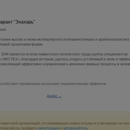
арант "Знахарь"
ания
тание высоко и низко-молекулярного полиаминогликана и арабиногалактана 
ояемой организмом форме.
 ZHR является итогом совместного пятилетнего труда группы специалистов
«ЭКО-ТЕХ», благодаря которым, удалось создать устойчивый и легко и эффе
озволяющий эффективно нормализовать жизненно важные процессы в челов
особствует проявлению нескольких терапевтических эффектов:
ект
Далее →
тва борются с инфекциями, вызываемыми бактериями, вирусами и грибками
зом, на антибактериальные, противовирусные и противогрибковые. Они токси
зма и безопасны для клеток человека, то есть обладают избирательной
тавителей организаций, отслеживающих новые отзывы и отвечающих на них.
ффект
 пожалуйста, пройдите
ества обладают способностью увеличивать или уменьшать иммунный отве
регистрацию
и
авторизуйтесь
.