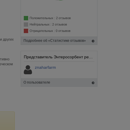
Положительных : 2 отзывов
Нейтральных : 2 отзывов
Отрицательных : 0 отзывов
и других
Подробнее об «Статистике отзывов»
Представитель Энтеросорбент репарант "Знахарь":
ктивно
еческом
znaharfarm
О пользователе
,
чны для
т