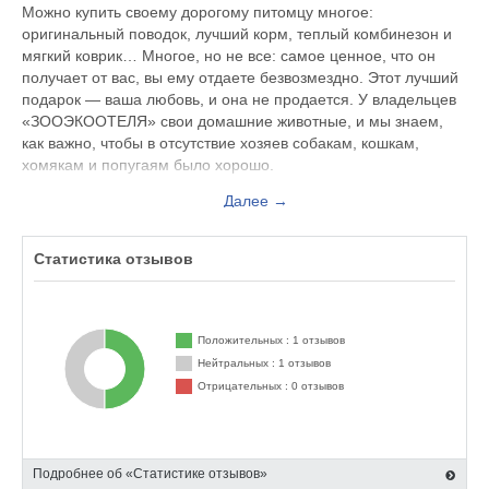
Можно купить своему дорогому питомцу многое:
оригинальный поводок, лучший корм, теплый комбинезон и
мягкий коврик… Многое, но не все: самое ценное, что он
получает от вас, вы ему отдаете безвозмездно. Этот лучший
подарок — ваша любовь, и она не продается. У владельцев
«ЗООЭКООТЕЛЯ» свои домашние животные, и мы знаем,
как важно, чтобы в отсутствие хозяев собакам, кошкам,
хомякам и попугаям было хорошо.
Далее →
Что ждет ваших зверушек в разлуке с вами? Вы будете
немного расстроены — они совершенно не будут скучать!
Ведь каждый день лохматых, пушистых и пернатых клиентов
Статистика отзывов
«ЗООЭКООТЕЛЯ» наполнен осмысленным и радостным
существованием: мы отлично знаем, о чем они мечтают.
Положительных : 1 отзывов
Красота. Сохранить, а кому-то и улучшить чувство
Нейтральных : 1 отзывов
собственного достоинства помогут правильный и любимый
Отрицательных : 0 отзывов
режим питания, СПА-процедуры и модные стрижки.
Слава. Стать быстрее, лучше и сильнее можно после
регулярных занятий с профессиональными собаководами.
Подробнее об «Статистике отзывов»