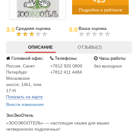
Подробно о рейтинге
Средняя оценка
Ваша оценка
3.0
0.0
ОПИСАНИЕ
ОТЗЫВЫ(2)
Головной офис:
Телефоны:
Часы работы:
Россия
,
Санкт-
+7812 920 0800
без выходных
Петербург
+7812 411 4484
Московское
шоссе, 14k1, пом.
17-Н
Показать на карте
Внести изменения
ЗооЭкоОтель
«ЗООЭКООТЕЛЬ» — настоящая сказка для ваших
четвероногих подопечных!