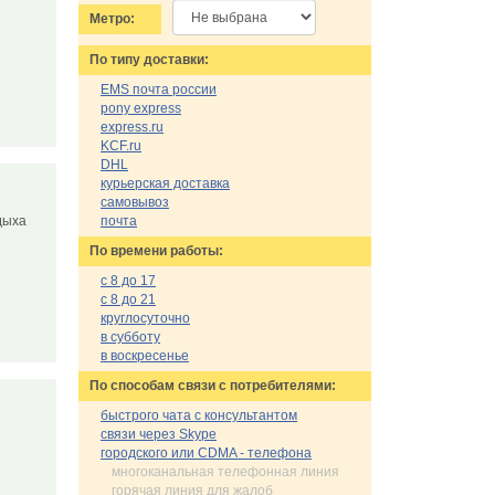
Метро:
По типу доставки:
EMS почта россии
pony express
express.ru
KCF.ru
DHL
курьерская доставка
самовывоз
тдыха
почта
По времени работы:
с 8 до 17
с 8 до 21
круглосуточно
в субботу
в воскресенье
По cпособам связи с потребителями:
быстрого чата с консультантом
связи через Skype
городского или CDMA - телефона
многоканальная телефонная линия
горячая линия для жалоб