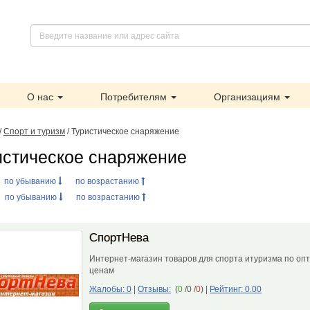
О нас
Потребителям
Организациям
/
Спорт и туризм
/ Туристическое снаряжение
истическое снаряжение
:
по убыванию
по возрастанию
:
по убыванию
по возрастанию
СпортНева
Интернет-магазин товаров для спорта итуризма по оп
ценам
Жалобы: 0
|
Отзывы:
(
0
/0 /
0
)
|
Рейтинг: 0.00