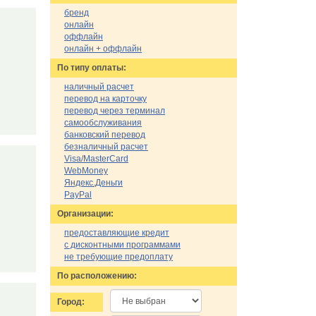
бренд
онлайн
оффлайн
онлайн + оффлайн
По типу оплаты:
наличный расчет
перевод на карточку
перевод через терминал
самообслуживания
банковский перевод
безналичный расчет
Visa/MasterCard
WebMoney
Яндекс.Деньги
PayPal
Организации:
предоставляющие кредит
с дисконтными программами
не требующие предоплату
По расположению:
Город: