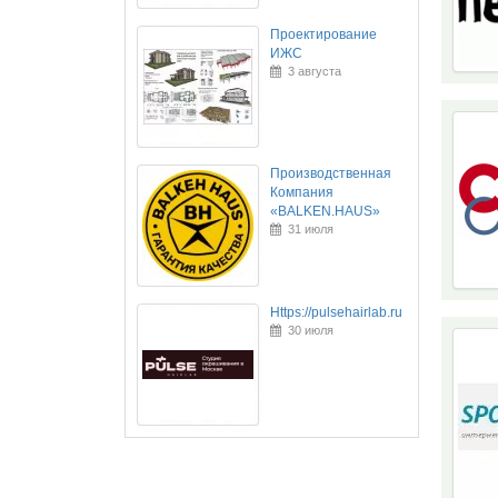
Проектирование
ИЖС
3 августа
Производственная
Компания
«BALKEN.HAUS»
31 июля
Https://pulsehairlab.ru
30 июля