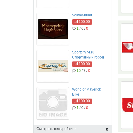
Volkov-bulat
100.00
1
/ 6 /
0
Sportcity74.ru
Спортивный город
100.00
10
/ 7 /
0
World of Maverick
Bike
100.00
1
/ 0 /
0
Смотреть весь рейтинг