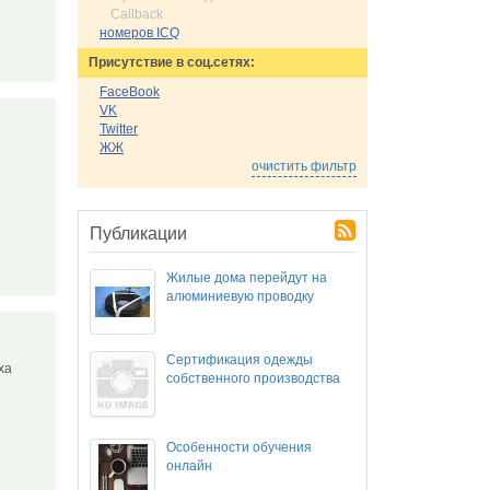
Callback
номеров ICQ
Присутствие в соц.сетях:
FaceBook
VK
Twitter
ЖЖ
очистить фильтр
Публикации
Жилые дома перейдут на
алюминиевую проводку
Сертификация одежды
ыха
собственного производства
Особенности обучения
онлайн