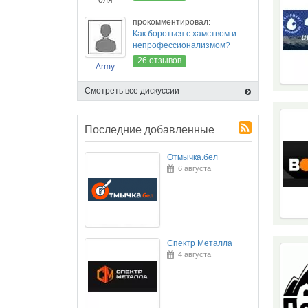
оля
прокомментировал:
Как бороться с хамством и
непрофессионализмом?
26 отзывов
Army
Смотреть все дискуссии
Последние добавленные
Отмычка.бел
6 августа
Спектр Металла
4 августа