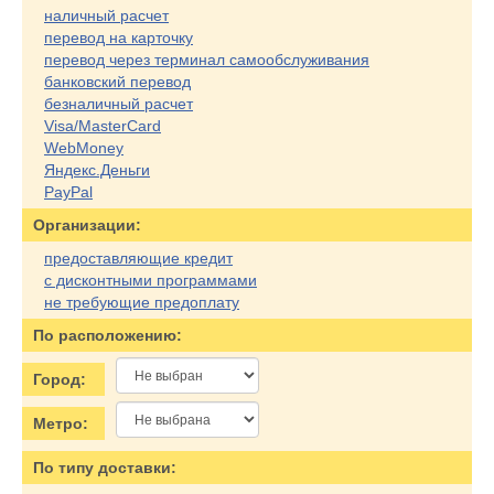
наличный расчет
перевод на карточку
перевод через терминал самообслуживания
банковский перевод
безналичный расчет
Visa/MasterCard
WebMoney
Яндекс.Деньги
PayPal
Организации:
предоставляющие кредит
с дисконтными программами
не требующие предоплату
По расположению:
Город:
Метро:
По типу доставки: