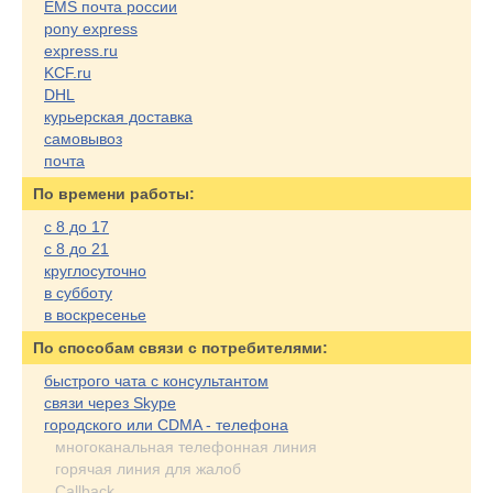
EMS почта россии
pony express
express.ru
KCF.ru
DHL
курьерская доставка
самовывоз
почта
По времени работы:
с 8 до 17
с 8 до 21
круглосуточно
в субботу
в воскресенье
По cпособам связи с потребителями:
быстрого чата с консультантом
связи через Skype
городского или CDMA - телефона
многоканальная телефонная линия
горячая линия для жалоб
Callback