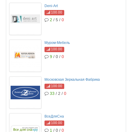
Deni-Art
100.00
2
/ 5 /
0
Муром-Мебель
100.00
9
/ 0 /
0
Московская Зеркальная Фабрика
100.00
33
/ 2 /
0
ВсеДляСна
100.00
1
/ 0 /
0