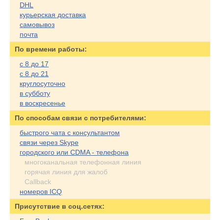
DHL
курьерская доставка
самовывоз
почта
По времени работы:
с 8 до 17
с 8 до 21
круглосуточно
в субботу
в воскресенье
По cпособам связи с потребителями:
быстрого чата с консультантом
связи через Skype
городского или CDMA - телефона
многоканальная телефонная линия
горячая линия для жалоб
Callback
номеров ICQ
Присутствие в соц.сетях: