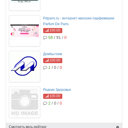
Pdparis.ru - интернет-магазин парфюмерии
Parfum De Paris
100.00
58
/ 91 /
0
Домбытхим
100.00
1
/ 0 /
0
Родник Здоровья
100.00
2
/ 0 /
0
Смотреть весь рейтинг