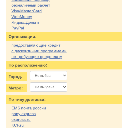
безналичный расчет
Visa/MasterCard
WebMoney
Яндекс.Деньги
PayPal
Организации:
предоставляющие кредит
с дисконтными программами
не требующие предоплату
По расположению:
Город:
Метро:
По типу доставки:
EMS почта россии
pony express
express.ru
KCF.ru