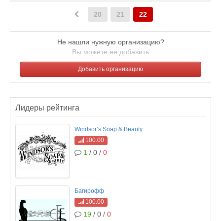
20
21
22
Не нашли нужную организацию?
Вы можете ее добавить
Добавить организацию
Лидеры рейтинга
Windsor’s Soap & Beauty
100.00
1
/ 0 /
0
Багирофф
100.00
19
/ 0 /
0