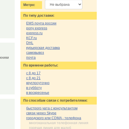
Метро:
По типу доставки:
EMS почта россии
pony express
express.ru
KCF.ru
DHL
курьерская доставка
самовывоз
ехники
почта
По времени работы:
с 8 до 17
с 8 до 21
круглосуточно
в субботу
в воскресенье
По cпособам связи с потребителями:
быстрого чата с консультантом
связи через Skype
городского или CDMA - телефона
многоканальная телефонная линия
горячая линия для жалоб