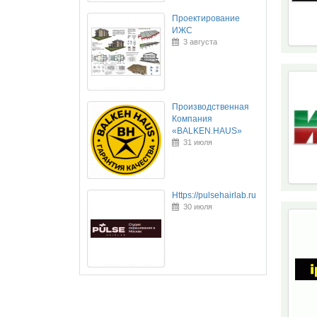
Проектирование
ИЖС
3 августа
Производственная
Компания
«BALKEN.HAUS»
31 июля
Https://pulsehairlab.ru
30 июля