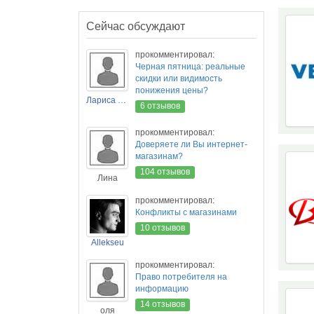
Сейчас обсуждают
прокомментировал:
Черная пятница: реальные
скидки или видимость
понижения цены?
Лариса Новикова
6 отзывов
прокомментировал:
Доверяете ли Вы интернет-
магазинам?
104 отзывов
Лина
прокомментировал:
Конфликты с магазинами
10 отзывов
Allekseu
прокомментировал:
Право потребителя на
информацию
14 отзывов
оля