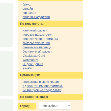
бренд
онлайн
оффлайн
онлайн + оффлайн
По типу оплаты:
наличный расчет
перевод на карточку
перевод через терминал
самообслуживания
банковский перевод
безналичный расчет
Visa/MasterCard
WebMoney
Яндекс.Деньги
PayPal
Организации:
предоставляющие кредит
с дисконтными программами
не требующие предоплату
По расположению:
Город: