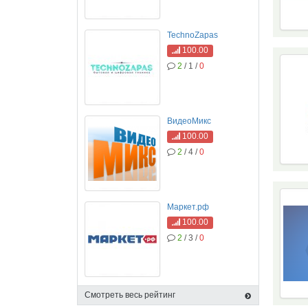
TechnoZapas
100.00
2
/ 1 /
0
ВидеоМикс
100.00
2
/ 4 /
0
Маркет.рф
100.00
2
/ 3 /
0
Смотреть весь рейтинг