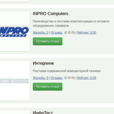
INPRO Computers
Производство и поставки комплектующих и сетевого
оборудования, серверов
Жалобы: 0
|
Отзывы:
(
0
/0 /
0
)
|
Рейтинг: 0.00
Оставить отзыв
Интерлинк
Поставки современной компьютерной техники
Жалобы: 0
|
Отзывы:
(
0
/0 /
0
)
|
Рейтинг: 0.00
Оставить отзыв
ИнфоТест