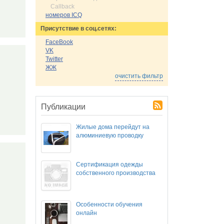
Callback
номеров ICQ
Присутствие в соц.сетях:
FaceBook
VK
Twitter
ЖЖ
очистить фильтр
Публикации
Жилые дома перейдут на
алюминиевую проводку
Сертификация одежды
собственного производства
Особенности обучения
онлайн