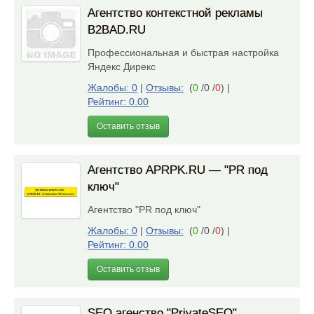
Агентство контекстной рекламы
B2BAD.RU
Профессиональная и быстрая настройка
Яндекс Дирекс
Жалобы: 0
|
Отзывы:
(
0
/0 /
0
)
|
Рейтинг: 0.00
Оставить отзыв
Агентство APRPK.RU — "PR под
ключ"
Агентство "PR под ключ"
Жалобы: 0
|
Отзывы:
(
0
/0 /
0
)
|
Рейтинг: 0.00
Оставить отзыв
SEO агенство "PrivateSEO"