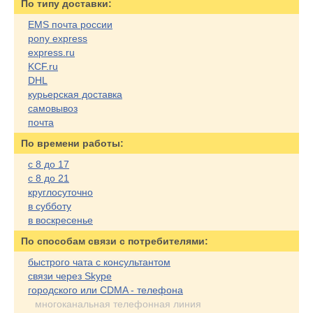
По типу доставки:
EMS почта россии
pony express
express.ru
KCF.ru
DHL
курьерская доставка
самовывоз
почта
По времени работы:
с 8 до 17
с 8 до 21
круглосуточно
в субботу
в воскресенье
По cпособам связи с потребителями:
быстрого чата с консультантом
связи через Skype
городского или CDMA - телефона
многоканальная телефонная линия