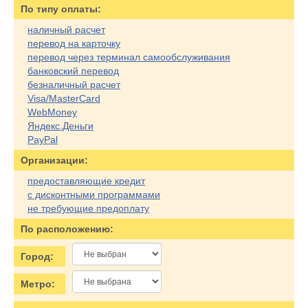
По типу оплаты:
наличный расчет
перевод на карточку
перевод через терминал самообслуживания
банковский перевод
безналичный расчет
Visa/MasterCard
WebMoney
Яндекс.Деньги
PayPal
Организации:
предоставляющие кредит
с дисконтными программами
не требующие предоплату
По расположению:
Город:
Метро: