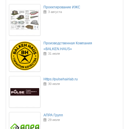
Проектирование ИЖС
3 августа
Производственная Компания
«BALKEN.HAUS»
31 июля
Https://pulsehairlab.ru
30 июля
АПРА Групп
29 июля