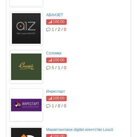
АВАНЗЕТ
100.00
1
/ 2 /
0
Соломка
100.00
5
/ 1 /
0
Инрестарт
100.00
1
/ 0 /
0
Маркетинговое digital-агентство Leacli
100.00