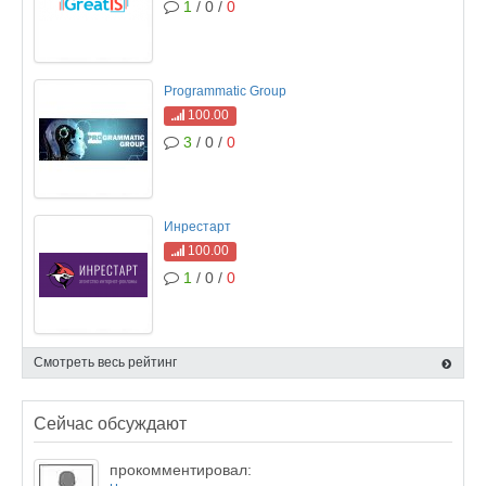
1
/ 0 /
0
Programmatic Group
100.00
3
/ 0 /
0
Инрестарт
100.00
1
/ 0 /
0
Смотреть весь рейтинг
Сейчас обсуждают
прокомментировал: