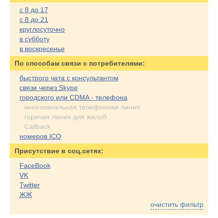
с 8 до 17
с 8 до 21
круглосуточно
в субботу
в воскресенье
По cпособам связи с потребителями:
быстрого чата с консультантом
связи через Skype
городского или CDMA - телефона
многоканальная телефонная линия
горячая линия для жалоб
Callback
номеров ICQ
Присутствие в соц.сетях:
FaceBook
VK
Twitter
ЖЖ
очистить фильтр