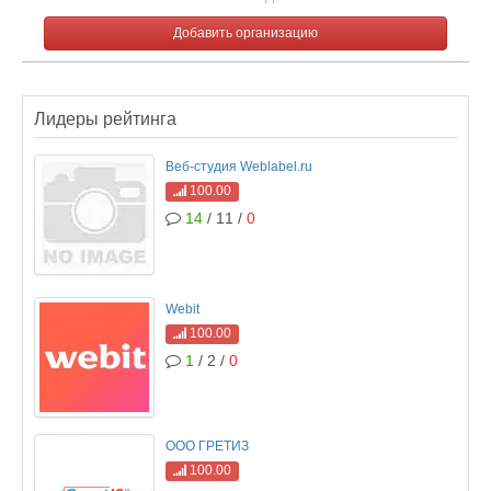
Добавить организацию
Лидеры рейтинга
Веб-студия Weblabel.ru
100.00
14
/ 11 /
0
Webit
100.00
1
/ 2 /
0
ООО ГРЕТИЗ
100.00